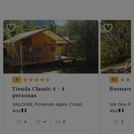
9
9.1
Tienda Classic 4 - 4
personas
VALLOUISE, Provenza-Alpes-Costa
Val-Des-Pr
Azul
Azul
4
2
2