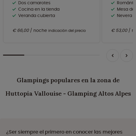
Dos camarotes
Romántico
Cocina en la tienda
Mesa de p
Veranda cubierta
Nevera e
€ 66,00
noche
€ 53,00
n
indicación del precio
Glampings populares en la zona de
Huttopia Vallouise - Glamping Altos Alpes
¿Ser siempre el primero en conocer las mejores