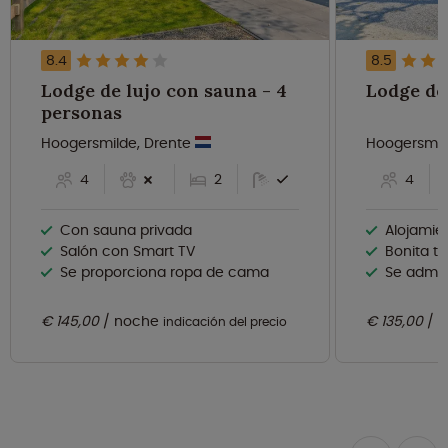
8.4
8.5
Lodge de lujo con sauna - 4
personas
Hoogersmilde, Drente
Hoogersmil
4
2
4
Con sauna privada
Alojamient
Salón con Smart TV
Bonita te
Se proporciona ropa de cama
Se admit
€ 145,00
noche
€ 135,00
n
indicación del precio