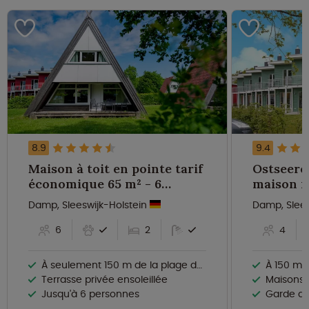
8.9
9.4
Maison à toit en pointe tarif
Ostseere
économique 65 m² - 6
maison m
personnes
personn
Damp, Sleeswijk-Holstein
Damp, Slees
6
2
4
À seulement 150 m de la plage de sable
À 150 m de 
Terrasse privée ensoleillée
Maisons de
Jusqu'à 6 personnes
Garde d’e