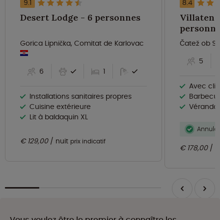
9.1
8.4
Desert Lodge - 6 personnes
Villatent
personn
Gorica Lipnička, Comitat de Karlovac
Čatež ob Sa
5
6
1
Avec cli
Installations sanitaires propres
Barbecue
Cuisine extérieure
Véranda ave
Lit à baldaquin XL
Annulat
€ 129,00
nuit
prix indicatif
€ 178,00
n
Vous voulez être le premier à connaître les