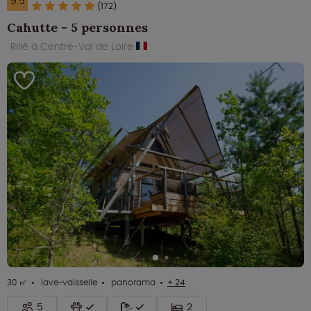
9.5
(172)
Cahutte - 5 personnes
Rillé à Centre-Val de Loire
30 ㎡
lave-vaisselle
panorama
+ 24
5
2