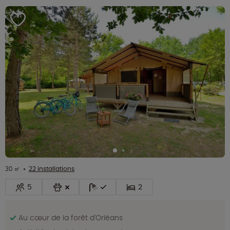
30 ㎡
22 installations
5
2
Au cœur de la forêt d'Orléans