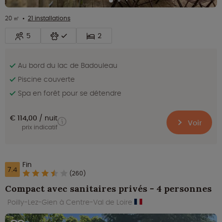
20 ㎡
21 installations
5
2
Au bord du lac de Badouleau
Piscine couverte
Spa en forêt pour se détendre
€ 114,00
nuit
Voir
prix indicatif
Fin
7.4
(260)
Compact avec sanitaires privés - 4 personnes
Poilly-Lez-Gien à Centre-Val de Loire