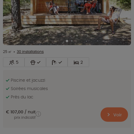
25 ㎡
30 installations
5
2
Piscine et jacuzzi
Soirées musicales
Près du lac
€ 107,00
nuit
Voir
prix indicatif