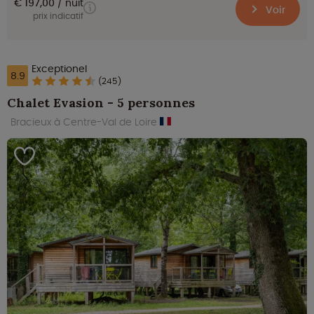
€ 197,00
nuit
Voir
prix indicatif
Exceptionel
8.9
(245)
Chalet Evasion - 5 personnes
Bracieux à Centre-Val de Loire