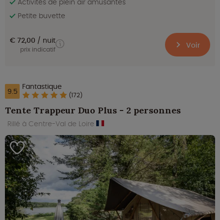
Activités de plein air amusantes
Petite buvette
€ 72,00
nuit
Voir
prix indicatif
Fantastique
9.5
(172)
Tente Trappeur Duo Plus - 2 personnes
Rillé à Centre-Val de Loire