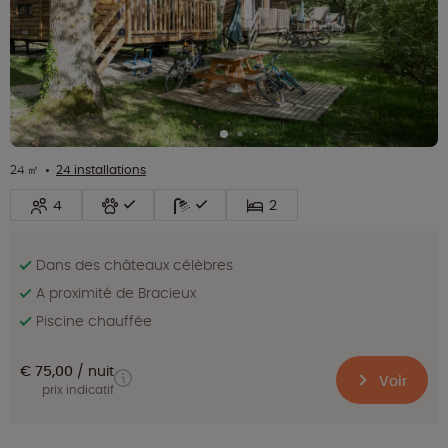
24 ㎡
24 installations
4
2
Dans des châteaux célèbres
A proximité de Bracieux
Piscine chauffée
€ 75,00
nuit
Voir
prix indicatif