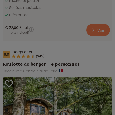
Piscine et jacuzzi
Soirées musicales
Près du lac
€ 72,00
nuit
Voir
prix indicatif
Exceptionel
8.9
(245)
Roulotte de berger - 4 personnes
Bracieux à Centre-Val de Loire