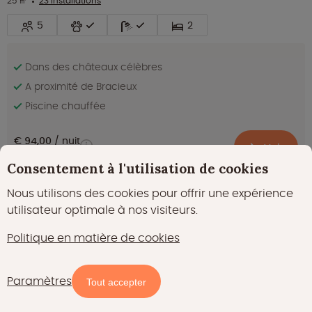
25 ㎡
23 installations
5
2
Dans des châteaux célèbres
A proximité de Bracieux
Piscine chauffée
€ 94,00
nuit
Voir
prix indicatif
Consentement à l'utilisation de cookies
Nous utilisons des cookies pour offrir une expérience
Fantastique
utilisateur optimale à nos visiteurs.
9.5
(172)
Politique en matière de cookies
Tente Canadienne - 5 personnes
Rillé à Centre-Val de Loire
Paramètres
Carte
Filtres
Tout accepter