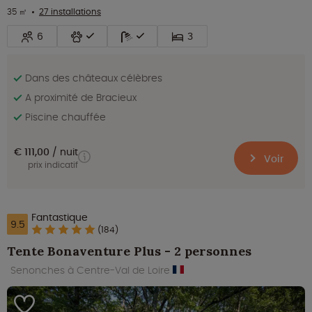
35 ㎡
27 installations
6
3
Dans des châteaux célèbres
A proximité de Bracieux
Piscine chauffée
€ 111,00
nuit
Voir
prix indicatif
Fantastique
9.5
(184)
Tente Bonaventure Plus - 2 personnes
Senonches à Centre-Val de Loire