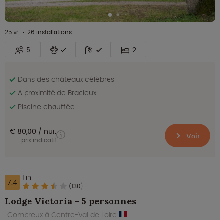
25 ㎡
26 installations
5
2
Dans des châteaux célèbres
A proximité de Bracieux
Piscine chauffée
€ 80,00
nuit
Voir
prix indicatif
Fin
7.4
(130)
Lodge Victoria - 5 personnes
Combreux à Centre-Val de Loire