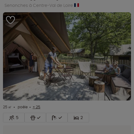
Senonches à Centre-Val de Loire
25 ㎡
poêle
+ 25
5
2