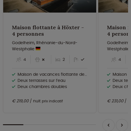
Maison flottante à Höxter -
Maison fl
4 personnes
4 person
Godelheim, Rhénanie-du-Nord-
Godelheim,
Westphalie
Westphalie
4
2
4
Maison de vacances flottante de luxe
Maison de
Deux terrasses sur l’eau
Deux terr
Deux chambres doubles
Deux ch
€ 219,00
nuit
€ 231,00
n
prix indicatif