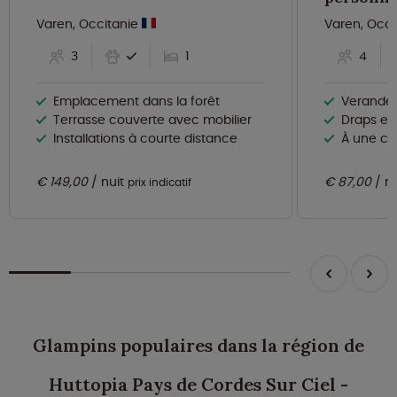
Varen, Occitanie
Varen, Occi
3
1
4
Emplacement dans la forêt
Verande 
Terrasse couverte avec mobilier
Draps et 
Installations à courte distance
À une cour
€ 149,00
nuit
€ 87,00
n
prix indicatif
Glampins populaires dans la région de
Huttopia Pays de Cordes Sur Ciel -