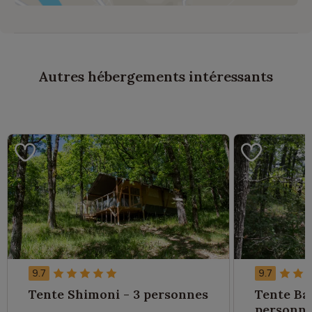
Autres hébergements intéressants
9.7
9.7
Tente Shimoni - 3 personnes
Tente Bam
personn