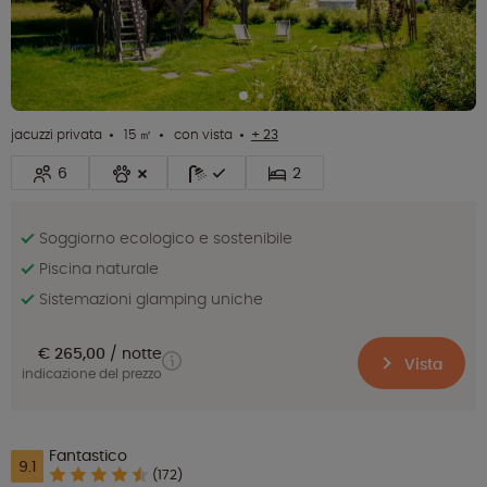
jacuzzi privata
15 ㎡
con vista
+ 23
6
2
Soggiorno ecologico e sostenibile
Piscina naturale
Sistemazioni glamping uniche
€ 265,00
notte
Vista
indicazione del prezzo
Fantastico
9.1
(172)