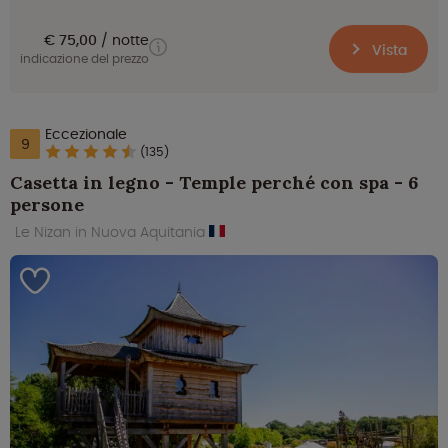
€ 75,00
notte
Vista
indicazione del prezzo
Eccezionale
9
(135)
Casetta in legno - Temple perché con spa - 6
persone
Le Nizan in Nuova Aquitania