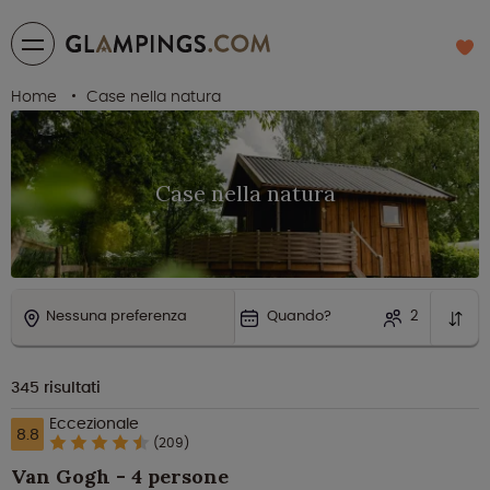
Home
Case nella natura
Case nella natura
Nessuna preferenza
Quando?
2
345
risultati
Eccezionale
8.8
(209)
Van Gogh - 4 persone