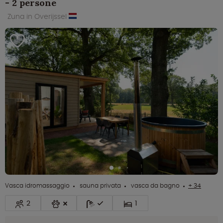
- 2 persone
Zuna in Overijssel
Vasca idromassaggio
sauna privata
vasca da bagno
+ 34
2
1