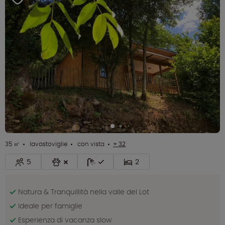
35 ㎡
lavastoviglie
con vista
+ 32
5
2
Natura & Tranquillità nella valle del Lot
Ideale per famiglie
Esperienza di vacanza slow