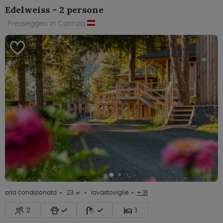
Edelweiss - 2 persone
Presseggen in Carinzia
aria condizionata
23 ㎡
lavastoviglie
+ 31
2
1