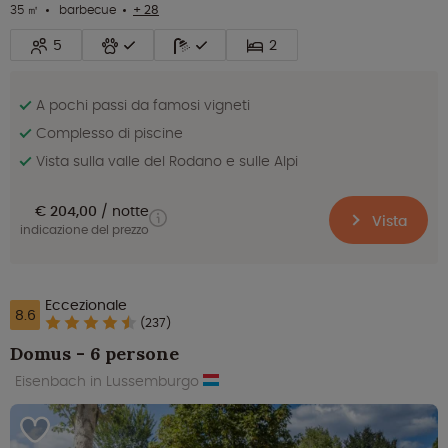
35 ㎡
barbecue
+ 28
5
2
A pochi passi da famosi vigneti
Complesso di piscine
Vista sulla valle del Rodano e sulle Alpi
€ 204,00
notte
Vista
indicazione del prezzo
Eccezionale
8.6
(237)
Domus - 6 persone
Eisenbach in Lussemburgo