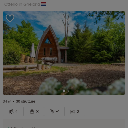
Otterlo in Gheldria
34 ㎡
30 strutture
4
2