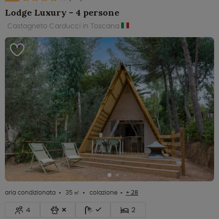
Lodge Luxury - 4 persone
Castagneto Carducci in Toscana
aria condizionata
35 ㎡
colazione
+ 28
4
2