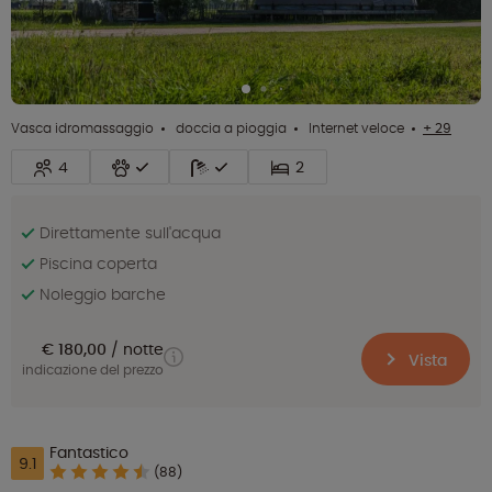
Vasca idromassaggio
doccia a pioggia
Internet veloce
+ 29
4
2
Direttamente sull'acqua
Piscina coperta
Noleggio barche
€ 180,00
notte
Vista
indicazione del prezzo
Fantastico
9.1
(88)