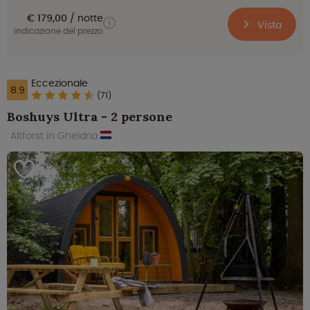
€ 179,00
notte
Vista
indicazione del prezzo
Eccezionale
8.9
(71)
Boshuys Ultra - 2 persone
Altforst in Gheldria