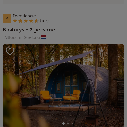
Eccezionale
9
(203)
Boshuys - 2 persone
Altforst in Gheldria