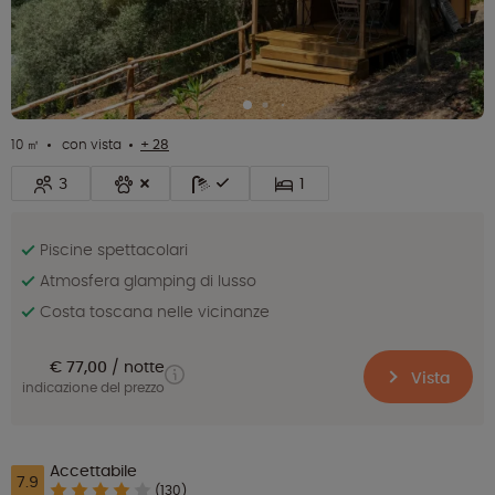
10 ㎡
con vista
+ 28
3
1
Piscine spettacolari
Atmosfera glamping di lusso
Costa toscana nelle vicinanze
€ 77,00
notte
Vista
indicazione del prezzo
Accettabile
7.9
(130)