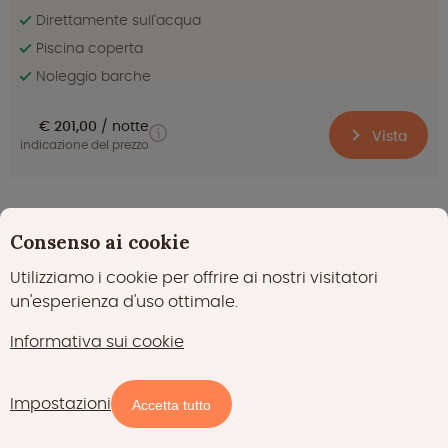
Direttamente sull'acqua
Piscina coperta
Noleggio barche
€ 201,00
notte
Vista
indicazione del prezzo
Fantastico
9.2
(110)
Consenso ai cookie
Hillside Comfort 4 - 4 persone
Utilizziamo i cookie per offrire ai nostri visitatori
Gulpen in Limburgo olandese
un'esperienza d'uso ottimale.
Informativa sui cookie
Impostazioni
Mappa
Filtri
Accetta tutto