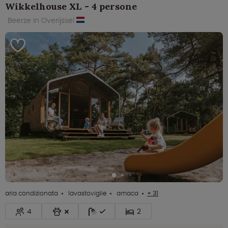
Wikkelhouse XL - 4 persone
Beerze in Overijssel
aria condizionata
lavastoviglie
amaca
+ 31
4
2