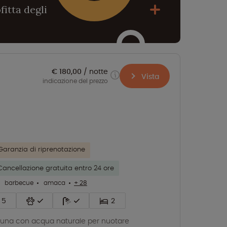
fitta degli
€ 180,00
notte
Vista
indicazione del prezzo
Garanzia di riprenotazione
Cancellazione gratuita entro 24 ore
barbecue
amaca
+ 28
5
2
una con acqua naturale per nuotare