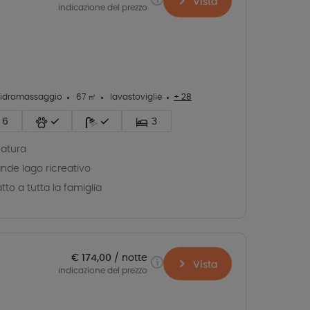
Vista
indicazione del prezzo
 idromassaggio
67 ㎡
lavastoviglie
+ 28
6
3
natura
nde lago ricreativo
tto a tutta la famiglia
€ 174,00
notte
Vista
indicazione del prezzo