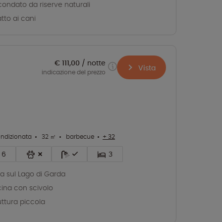
condato da riserve naturali
tto ai cani
€ 111,00
notte
Vista
indicazione del prezzo
ondizionata
32 ㎡
barbecue
+ 32
6
3
ta sul Lago di Garda
cina con scivolo
uttura piccola