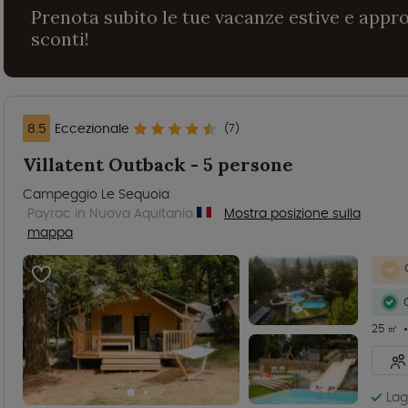
Prenota subito le tue vacanze estive e appro
sconti!
8.5
Eccezionale
(7)
Villatent Outback - 5 persone
Campeggio Le Sequoia
Payrac in Nuova Aquitania
Mostra posizione sulla
mappa
25 ㎡
Lag