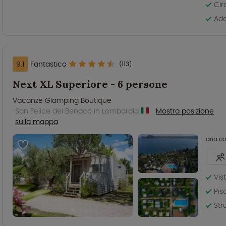
Cir
Ada
9.1
Fantastico
(113)
Next XL Superiore - 6 persone
Vacanze Glamping Boutique
San Felice del Benaco in Lombardia
Mostra posizione
sulla mappa
aria c
Vis
Pis
Str