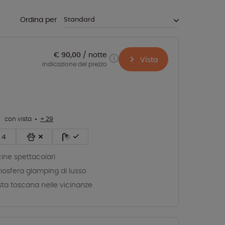
Ordina per
€ 90,00
notte
Vista
indicazione del prezzo
con vista
+ 29
4
cine spettacolari
osfera glamping di lusso
ta toscana nelle vicinanze