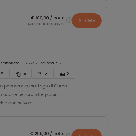
€ 160,00
notte
Vista
indicazione del prezzo
ondizionata
25 ㎡
barbecue
+ 35
5
2
ta panoramica sul Lago di Garda
mazione per grandi e piccini
cina con scivolo
€ 255,00
notte