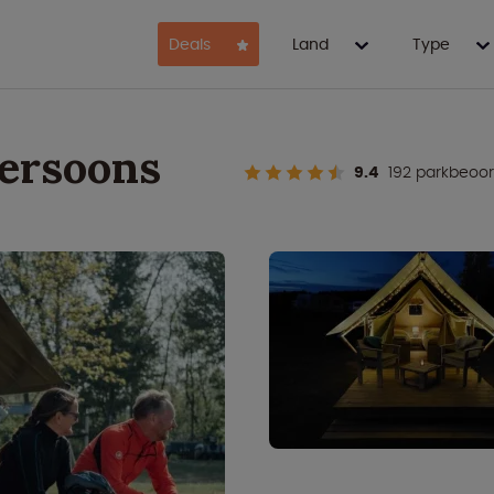
Deals
Land
Type
persoons
9.4
192 parkbeoo