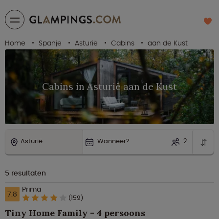
Home
Spanje
Asturië
Cabins
aan de Kust
Cabins in Asturië aan de Kust
Asturië
Wanneer?
2
5
resultaten
Prima
7.8
(159)
Tiny Home Family - 4 persoons