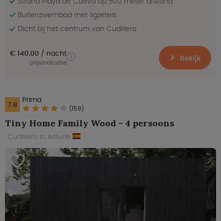
Strand Playa de Cueva op 500 meter afstand
Buitenzwembad met ligzetels
Dicht bij het centrum van Cudillero
€ 140.00
nacht
Bekijk
prijsindicatie
Prima
7.8
(159)
Tiny Home Family Wood - 4 persoons
Cudillero in Asturië