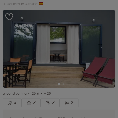
Cudillero in Asturië
airconditioning
25 ㎡
+ 26
4
2