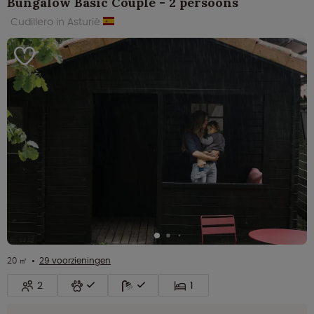
Bungalow Basic Couple - 2 persoons
Cudillero in Asturië
20 ㎡
29 voorzieningen
2
1