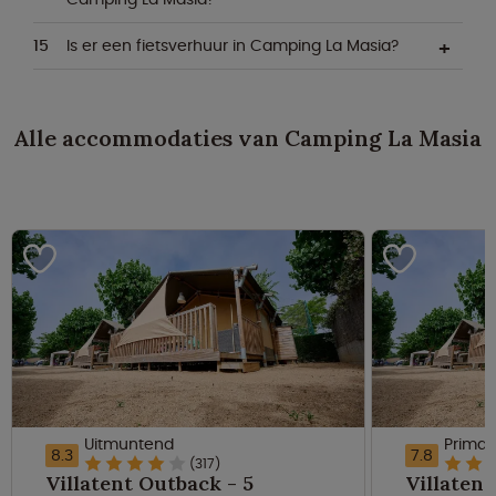
Is er een fietsverhuur in Camping La Masia?
Alle accommodaties van Camping La Masia
Uitmuntend
Prima
8.3
7.8
(317)
Villatent Outback - 5
Villatent