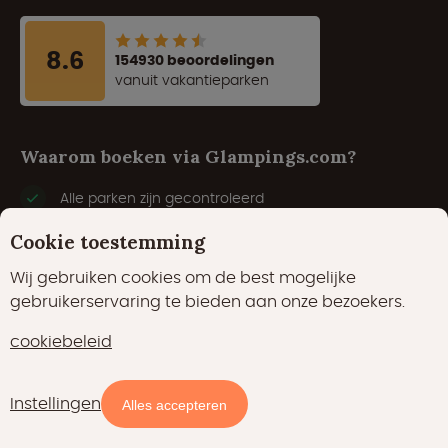
8.6
154930 beoordelingen
vanuit vakantieparken
Waarom boeken via Glampings.com?
Alle parken zijn gecontroleerd
De #1 Glamping expert
Cookie toestemming
Wij gebruiken cookies om de best mogelijke
Laagsteprijsgarantie
gebruikerservaring te bieden aan onze bezoekers.
Veilig en vertrouwd
cookiebeleid
Instellingen
Alles accepteren