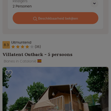
Reizigers
2
Personen
Beschikbaarheid bekijken
Uitmuntend
8.3
(35)
Villatent Outback - 5 persoons
Blanes in Catalonië