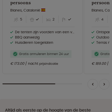
persoons
persoons
Blanes, Catalonië
Blanes, Cat
5
2
4
De tenten zijn voorzien van een ventilator
Ontspan
BBQ aanwezig
Outdoorch
Huisdieren toegelaten
Terras met tw
Gratis annuleren binnen 24 uur
Gratis 
€ 173.00
nacht
€ 189.00
n
prijsindicatie
Altijd als eerste op de hoogte van de beste