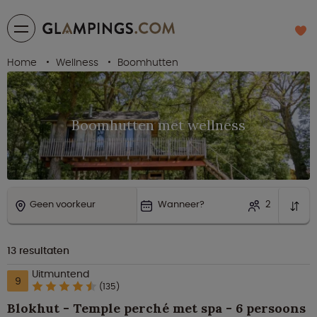
Home
Wellness
Boomhutten
Boomhutten met wellness
Geen voorkeur
Wanneer?
2
13
resultaten
Uitmuntend
9
(135)
Blokhut - Temple perché met spa - 6 persoons