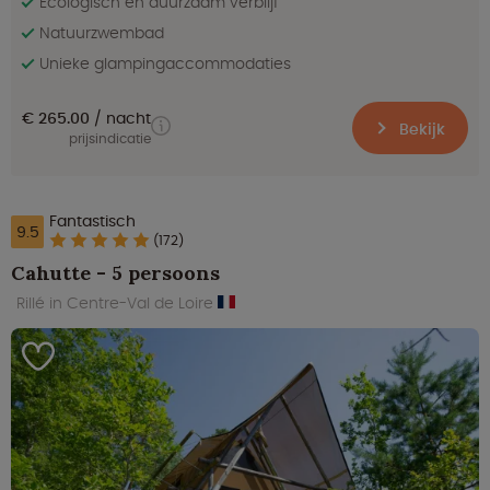
Ecologisch en duurzaam verblijf
Natuurzwembad
Unieke glampingaccommodaties
€ 265.00
nacht
Bekijk
prijsindicatie
Fantastisch
9.5
(172)
Cahutte - 5 persoons
Rillé in Centre-Val de Loire