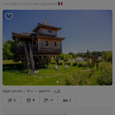
Le Nizan in Nouvelle-Aquitaine
eigen jacuzzi
15 ㎡
gezicht
+ 23
6
2