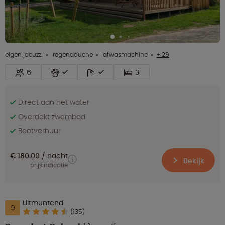
eigen jacuzzi
regendouche
afwasmachine
+ 29
6
3
Direct aan het water
Overdekt zwembad
Bootverhuur
€ 180.00
nacht
Bekijk
prijsindicatie
Uitmuntend
9
(135)