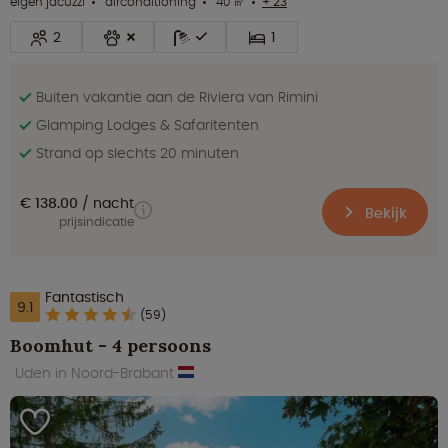
eigen jacuzzi
airconditioning
40 ㎡
+ 23
2
1
Buiten vakantie aan de Riviera van Rimini
Glamping Lodges & Safaritenten
Strand op slechts 20 minuten
€ 138.00
nacht
Bekijk
prijsindicatie
Fantastisch
9.1
(59)
Boomhut - 4 persoons
Uden in Noord-Brabant