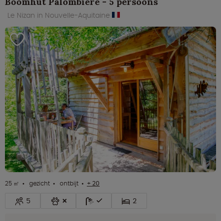
Boomhut Palombière - 5 persoons
Le Nizan in Nouvelle-Aquitaine
25 ㎡
gezicht
ontbijt
+ 20
5
2