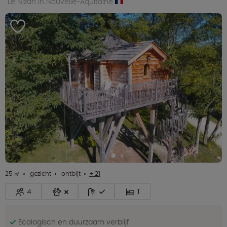
Le Nizan in Nouvelle-Aquitaine
25 ㎡
gezicht
ontbijt
+ 21
4
1
Ecologisch en duurzaam verblijf