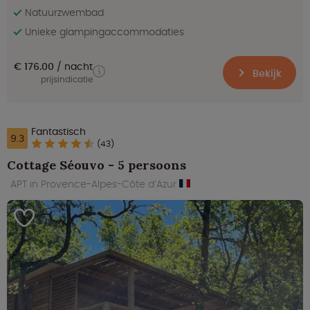
Natuurzwembad
Unieke glampingaccommodaties
€ 176.00
nacht
Bekijk
prijsindicatie
Fantastisch
9.3
(43)
Cottage Séouvo - 5 persoons
APT in Provence-Alpes-Côte d’Azur