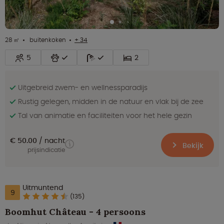
28 ㎡
buitenkoken
+ 34
5
2
Uitgebreid zwem- en wellnessparadijs
Rustig gelegen, midden in de natuur en vlak bij de zee
Tal van animatie en faciliteiten voor het hele gezin
€ 50.00
nacht
Bekijk
prijsindicatie
Uitmuntend
9
(135)
Boomhut Château - 4 persoons