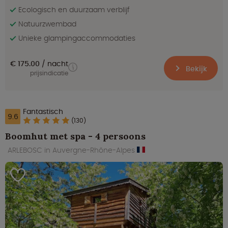
Ecologisch en duurzaam verblijf
Natuurzwembad
Unieke glampingaccommodaties
€ 175.00
nacht
Bekijk
prijsindicatie
Fantastisch
9.6
(130)
Boomhut met spa - 4 persoons
ARLEBOSC in Auvergne-Rhône-Alpes