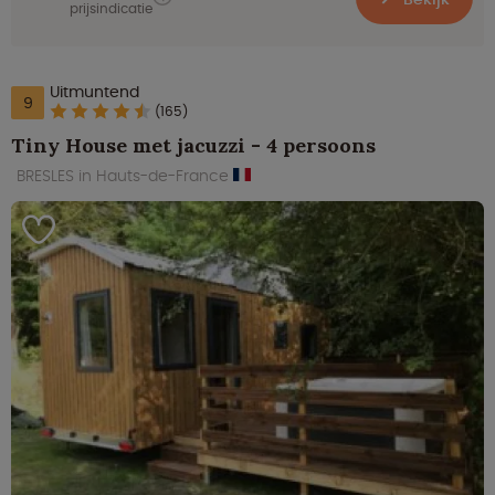
prijsindicatie
Uitmuntend
9
(165)
Tiny House met jacuzzi - 4 persoons
BRESLES in Hauts-de-France