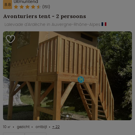
Uitmuntend
8.8
(151)
Avonturiers tent - 2 persoons
Lalevade d'Ardèche in Auvergne-Rhône-Alpes
10 ㎡
gezicht
ontbijt
+ 22