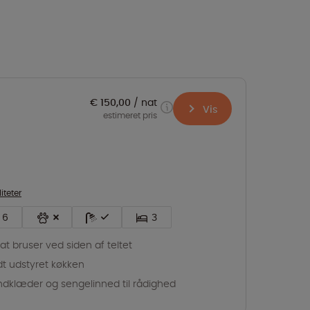
€ 150,00
nat
Vis
estimeret pris
liteter
6
3
vat bruser ved siden af teltet
dt udstyret køkken
dklæder og sengelinned til rådighed