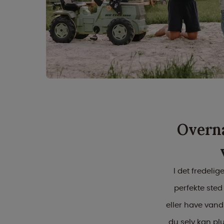
Overna
I det fredeli
perfekte sted
eller have vand
du selv kan plu