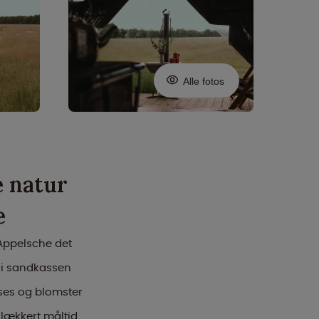
Alle fotos
e natur
e
 Appelsche det
, i sandkassen
sses og blomster
 lækkert måltid.