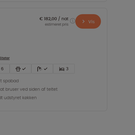
€ 182,00
nat
Vis
estimeret pris
liteter
6
3
t spabad
vat bruser ved siden af teltet
dt udstyret køkken