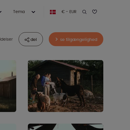
Tema
€ - EUR
delser
del
se tilgængelighed