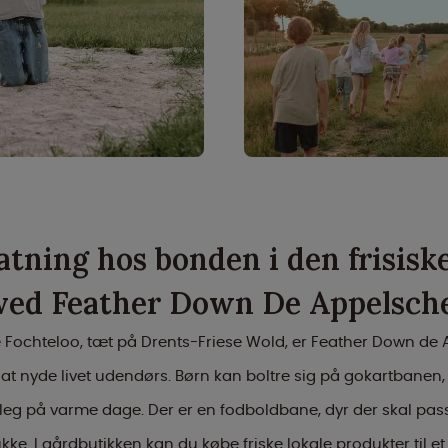
tning hos bonden i den frisisk
ved Feather Down De Appelsch
ge Fochteloo, tæt på Drents-Friese Wold, er Feather Down de
 at nyde livet udendørs. Børn kan boltre sig på gokartbanen
leg på varme dage. Der er en fodboldbane, dyr der skal pa
kke. I gårdbutikken kan du købe friske lokale produkter til et