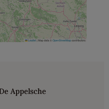
Leaflet
|
Map data ©
OpenStreetMap
contributors
 De Appelsche