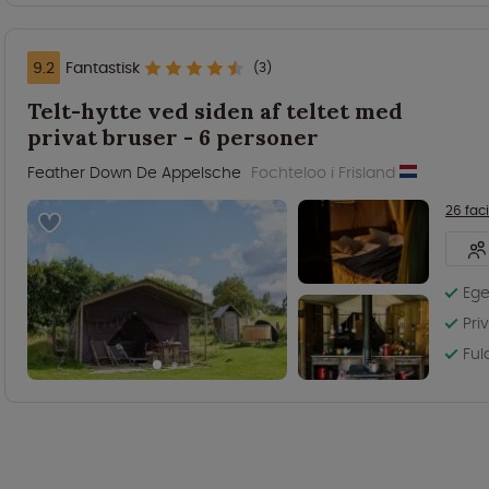
9.2
Fantastisk
(3)
Telt-hytte ved siden af teltet med
privat bruser - 6 personer
Feather Down De Appelsche
Fochteloo i Frisland
26 faci
Ege
Pri
Ful