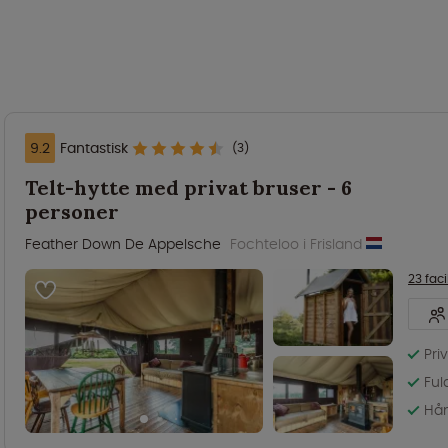
9.2
Fantastisk
(3)
Telt-hytte med privat bruser - 6
personer
Feather Down De Appelsche
Fochteloo i Frisland
23 faci
Pri
Ful
Hån