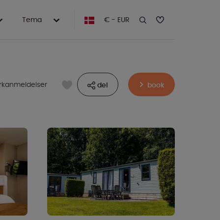
Tema
€ - EUR
rkanmeldelser
del
book