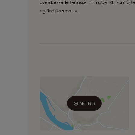
overdækkede terrasse. Til Lodge-XL-komforten
og fladskærms-tv.
åbn kort