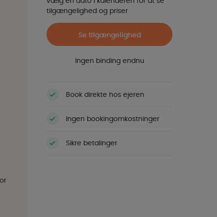
vælg en dato i kalenderen for at se
tilgængelighed og priser
Se tilgængelighed
Ingen binding endnu
Book direkte hos ejeren
Ingen bookingomkostninger
Sikre betalinger
or