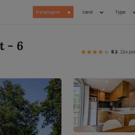
Kampagner
Land
Type
 - 6
8.2
224 pa