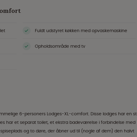
comfort
let
Fuldt udstyret køkken med opvaskemaskine
Opholdsområde med tv
rummelige 6-personers Lodges-XL-comfort. Disse lodges har en st
es har et separat toilet, et ekstra badeværelse i forbindelse med
piseplads og to døre, der åbner ud til (nogle af dem) den halvt