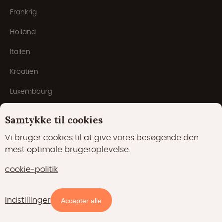
Frankrig
Holland
Italien
Kroatien
Luxembourg
Portugal
Samtykke til cookies
San Marino
Vi bruger cookies til at give vores besøgende den
mest optimale brugeroplevelse.
Schweiz
cookie-politik
Populære typer
Indstillinger
Accepter alle
Træhuse