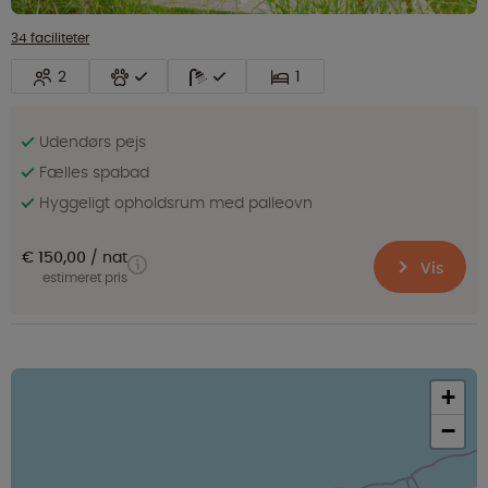
34 faciliteter
2
1
Udendørs pejs
Fælles spabad
Hyggeligt opholdsrum med palleovn
€ 150,00
nat
Vis
estimeret pris
+
−