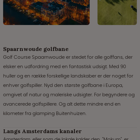
Spaarnwoude golfbane
Golf Course Spaarnwoude er stedet for alle golffans, der
elsker en udfordring med en fantastisk udsigt. Med 90
huller og en række forskellige landskaber er der noget for
enhver golfspiller. Nyd den største golfbane i Europa,
omgivet af natur og maleriske udsigter. For begyndere og
avancerede golfspillere. Og alt dette mindre end en
kilometer fra glamping Buitenhuizen.
Langs Amsterdams kanaler
Amsterdam, eller som de lokale kalder den, "Mokum", er