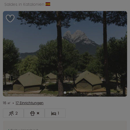
Saldes in Katalonien
16 ㎡
17 Einrichtungen
2
1