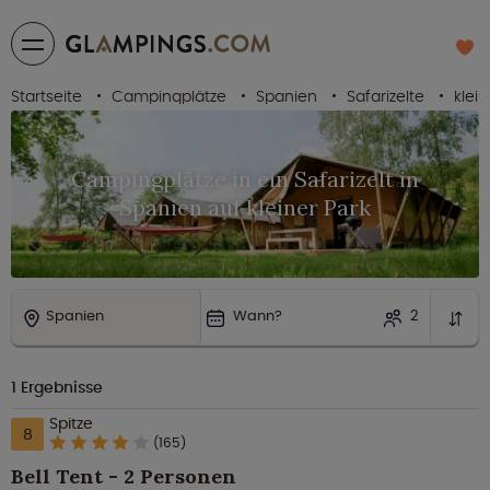
Startseite
Campingplätze
Spanien
Safarizelte
klein
Campingplätze in ein Safarizelt in
Spanien auf kleiner Park
Spanien
Wann?
2
1
Ergebnisse
Spitze
8
(165)
Bell Tent - 2 Personen