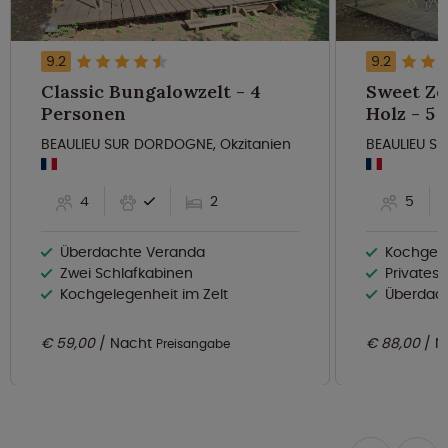
9.2
9.2
Classic Bungalowzelt - 4
Sweet Ze
Personen
Hol
BEAULIEU SUR DORDOGNE, Okzitanien
BEAULIEU S
4
2
5
Überdachte Veranda
Kochgele
Zwei Schlafkabinen
Privates
Kochgelegenheit im Zelt
Überdac
€ 59,00
Nacht
€ 88,00
N
Preisangabe