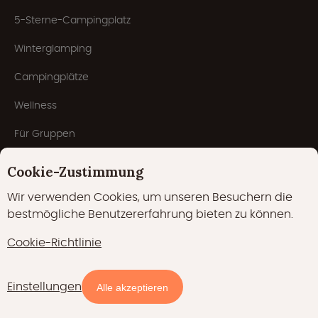
5-Sterne-Campingplatz
Winterglamping
Campingplätze
Wellness
Für Gruppen
Glampings.com
Cookie-Zustimmung
Wir verwenden Cookies, um unseren Besuchern die
bestmögliche Benutzererfahrung bieten zu können.
Über uns
Cookie-Richtlinie
Allgemeine Geschäftsbedingungen
Partner werden
Einstellungen
Verfügbarkeit und Preise
Alle akzeptieren
Häufig gestellte Fragen