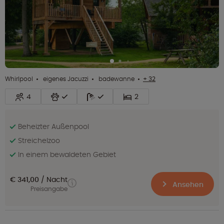
Whirlpool
eigenes Jacuzzi
badewanne
+ 32
4
2
Beheizter Außenpool
Streichelzoo
In einem bewaldeten Gebiet
€ 341,00
Nacht
Ansehen
Preisangabe