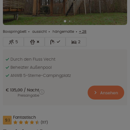
Boxspringbett
aussicht
hängematte
+ 28
5
2
Durch den Fluss Vecht
Beheizter Außenpool
ANWB 5-Sterne-Campingplatz
€ 135,00
Nacht
Ansehen
Preisangabe
Fantastisch
9.1
(117)