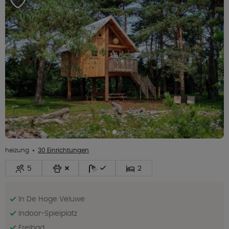
heizung
30 Einrichtungen
5
2
In De Hoge Veluwe
Indoor-Spielplatz
Freibad