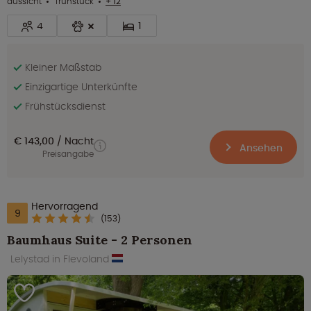
aussicht
frühstück
+ 12
4
1
Kleiner Maßstab
Einzigartige Unterkünfte
Frühstücksdienst
€ 143,00
Nacht
Ansehen
Preisangabe
Hervorragend
9
(153)
Baumhaus Suite - 2 Personen
Lelystad in Flevoland