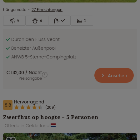
hängematte
27 Einrichtungen
5
2
Durch den Fluss Vecht
Beheizter Außenpool
ANWB 5-Sterne-Campingplatz
€ 132,00
Nacht
Ansehen
Preisangabe
Hervorragend
8.8
(209)
Zwerfhut op hoogte - 5 Personen
Otterlo in Gelderland