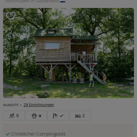
Voorthuizen in Gelderland
aussicht
29 Einrichtungen
6
2
Christlicher Campingplatz