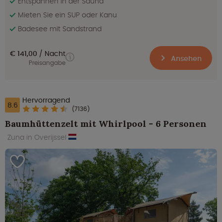
Entspannen in der Sauna
Mieten Sie ein SUP oder Kanu
Badesee mit Sandstrand
€ 141,00
Nacht
Ansehen
Preisangabe
Hervorragend
8.6
(7136)
Baumhüttenzelt mit Whirlpool - 6 Personen
Zuna in Overijssel