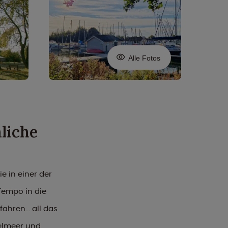
Alle Fotos
liche
e in einer der
Tempo in die
hren... all das
selmeer und