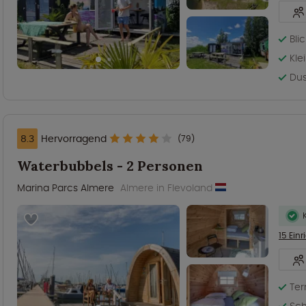
Bli
Kle
Dus
8.3
Hervorragend
(79)
Waterbubbels - 2 Personen
Marina Parcs Almere
Almere in Flevoland
15 Ein
Ter
Sch