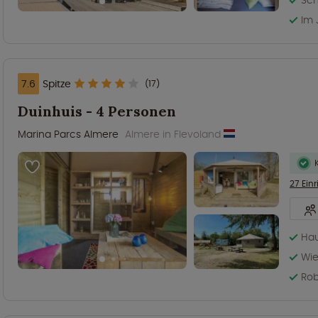
Im 
7.6
Spitze
(17)
Duinhuis - 4 Personen
Marina Parcs Almere
Almere in Flevoland
27 Ein
Hau
Wie
Rob