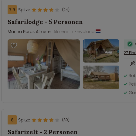
7.9
Spitze
(24)
Safarilodge - 5 Personen
Marina Parcs Almere
Almere in Flevoland
27 Ein
Rob
Pel
Gar
8
Spitze
(30)
Safarizelt - 2 Personen