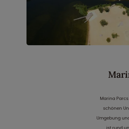
Mari
Marina Parcs 
schönen Unt
Umgebung und a
ist rund u