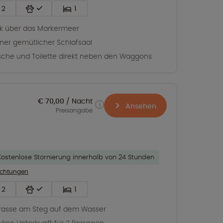
2
1
ck über das Markermeer
iner gemütlicher Schlafsaal
che und Toilette direkt neben den Waggons
€ 70,00
Nacht
Ansehen
Preisangabe
Kostenlose Stornierung innerhalb von 24 Stunden
richtungen
2
1
rasse am Steg auf dem Wasser
öne Unterkunft für 2 Personen