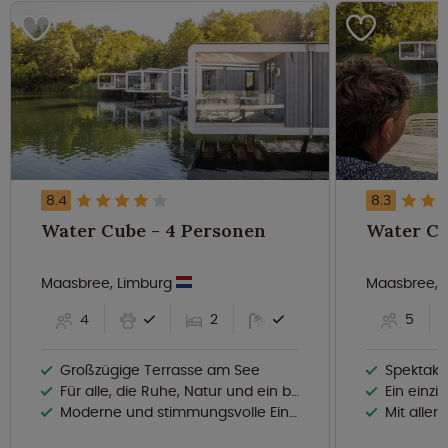
8.4
8.3
Water Cube - 4 Personen
Maasbree, Limburg
Maasbree, 
4
2
5
Großzügige Terrasse am See
Spektakuläre Auss
Für alle, die Ruhe, Natur und ein besonderes Erlebnis lieben
Ein einzigartig
Moderne und stimmungsvolle Einrichtung
Mit alle