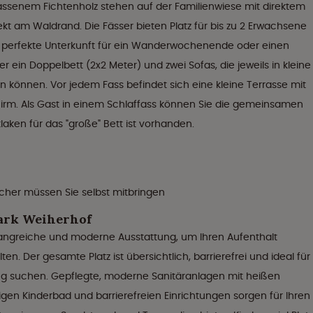
assenem Fichtenholz stehen auf der Familienwiese mit direktem
kt am Waldrand. Die Fässer bieten Platz für bis zu 2 Erwachsene
die perfekte Unterkunft für ein Wanderwochenende oder einen
er ein Doppelbett (2x2 Meter) und zwei Sofas, die jeweils in kleine
können. Vor jedem Fass befindet sich eine kleine Terrasse mit
irm. Als Gast in einem Schlaffass können Sie die gemeinsamen
laken für das "große" Bett ist vorhanden.
her müssen Sie selbst mitbringen
ark Weiherhof
angreiche und moderne Ausstattung, um Ihren Aufenthalt
 Der gesamte Platz ist übersichtlich, barrierefrei und ideal für
ung suchen. Gepflegte, moderne Sanitäranlagen mit heißen
en Kinderbad und barrierefreien Einrichtungen sorgen für Ihren