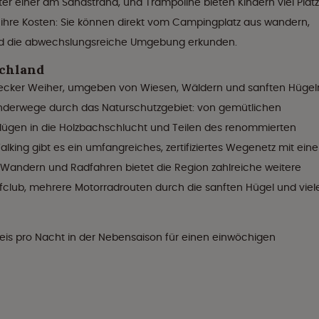
ter einer am Sandstrand, und Trampoline bieten Kindern viel Platz
ihre Kosten: Sie können direkt vom Campingplatz aus wandern,
und die abwechslungsreiche Umgebung erkunden.
schland
Secker Weiher, umgeben von Wiesen, Wäldern und sanften Hügel
nderwege durch das Naturschutzgebiet: von gemütlichen
lügen in die Holzbachschlucht und Teilen des renommierten
lking gibt es ein umfangreiches, zertifiziertes Wegenetz mit eine
 Wandern und Radfahren bietet die Region zahlreiche weitere
lfclub, mehrere Motorradrouten durch die sanften Hügel und viel
eis pro Nacht in der Nebensaison für einen einwöchigen