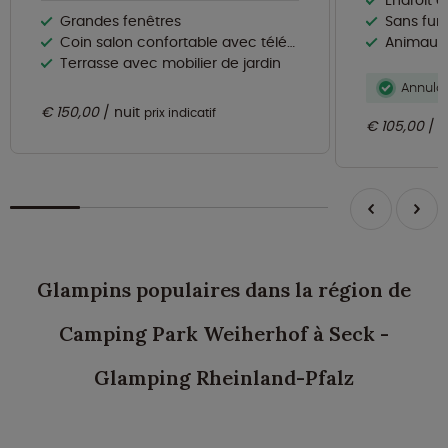
Endroit e
Grandes fenêtres
Sans fu
Coin salon confortable avec télévision
Animaux 
Terrasse avec mobilier de jardin
Annulat
€ 150,00
nuit
prix indicatif
€ 105,00
n
Glampins populaires dans la région de
Camping Park Weiherhof à Seck -
Glamping Rheinland-Pfalz