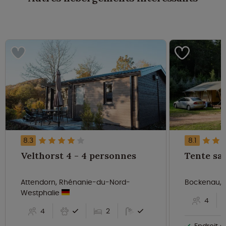
8.3
8.1
Velthorst 4 - 4 personnes
Attendorn, Rhénanie-du-Nord-
Bockenau, 
Westphalie
4
4
2