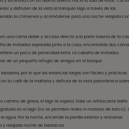
na y luminosa con un diseño abierto hacia la sala de estar. Coci
or y disfruten de la vista al tranquilo lago a través de las
ciendan la chimenea y acomódense para una noche relajada co
on una cama doble y acceso directo a la parte trasera de la cas
aña de invitados separada junto a la casa, encontrarás dos cama
prefiere un poco de privacidad extra. La cabaña de invitados
iente de un pequeño refugio de amigos en el bosque.
avadora, por lo que las estancias largas son fáciles y prácticas.
la con tu café de la mañana y disfruta de la vista panorámica sobr
o camino de grava, el lago te espera. Date un refrescante baño
gratuita en el lago (no se permiten redes ni motores de barco); 
 agua. Por la noche, enciende la parrilla exterior y reúnanse
ga y relajada noche de barbacoa.