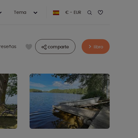
Tema
€ - EUR
 reseñas
comparte
libro