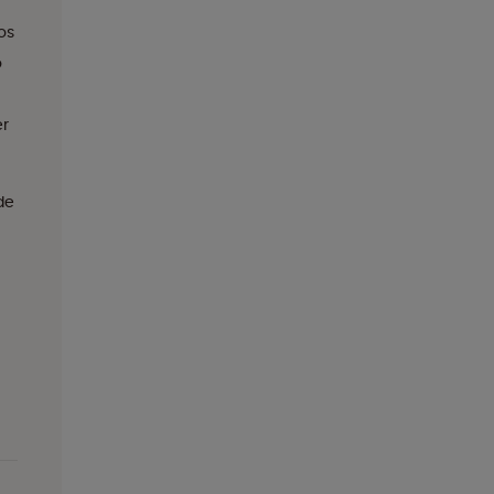
os
o
er
de