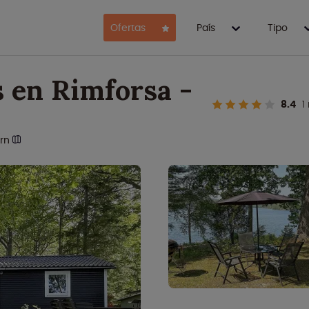
Ofertas
País
Tipo
s en Rimforsa -
8.4
1
rn