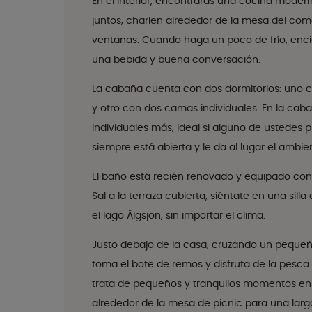
En el interior, encontrarás una cocina moder
juntos, charlen alrededor de la mesa del comed
ventanas. Cuando haga un poco de frío, en
una bebida y buena conversación.
La cabaña cuenta con dos dormitorios: uno c
y otro con dos camas individuales. En la cab
individuales más, ideal si alguno de ustedes 
siempre está abierta y le da al lugar el amb
El baño está recién renovado y equipado con l
Sal a la terraza cubierta, siéntate en una sil
el lago Älgsjön, sin importar el clima.
Justo debajo de la casa, cruzando un pequeñ
toma el bote de remos y disfruta de la pesca 
trata de pequeños y tranquilos momentos en el
alrededor de la mesa de picnic para una lar