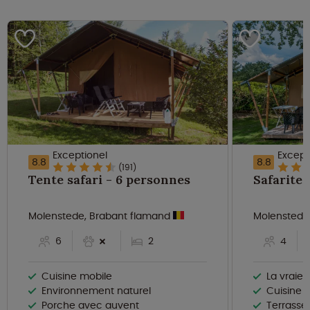
Exceptionel
Except
8.8
8.8
(191)
Tente safari - 6 personnes
Molenstede, Brabant flamand
Molenstede
6
2
4
Cuisine mobile
La vraie se
Environnement naturel
Cuisine 
Porche avec auvent
Terrasse