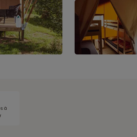
s à
r