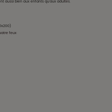
ent aussi bien aux enfants qu'aux adultes.
90x200)
uatre feux