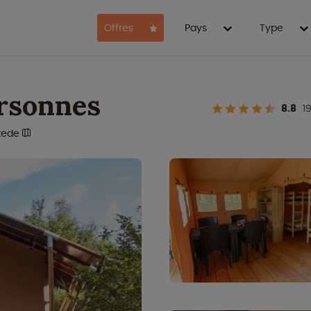
Offres
Pays
Type
ersonnes
8.8
19
tede