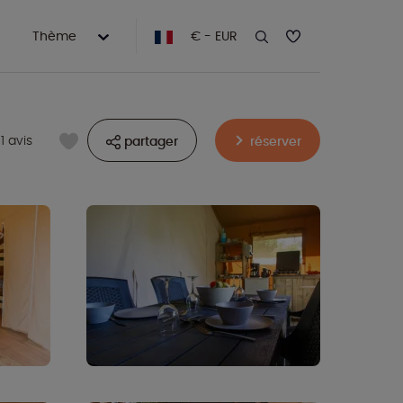
Thème
€ - EUR
1 avis
partager
réserver