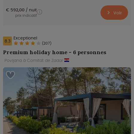
€ 592,00
nuit
Voir
prix indicatif
Exceptionel
8.3
(207)
Premium holiday home - 6 personnes
Povljana à Comitat de Zadar