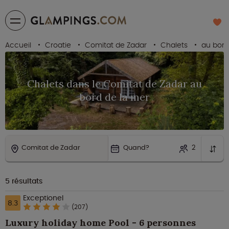
Accueil
Croatie
Comitat de Zadar
Chalets
au bord
Chalets dans le Comitat de Zadar au
bord de la mer
Comitat de Zadar
Quand?
2
5
résultats
Exceptionel
8.3
(207)
Luxury holiday home Pool - 6 personnes