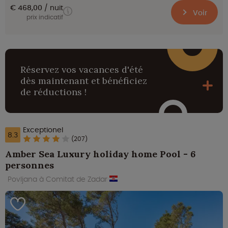
€ 468,00
nuit
Voir
prix indicatif
Réservez vos vacances d'été
dès maintenant et bénéficiez
de réductions !
Exceptionel
8.3
(207)
Amber Sea Luxury holiday home Pool - 6
personnes
Povljana à Comitat de Zadar