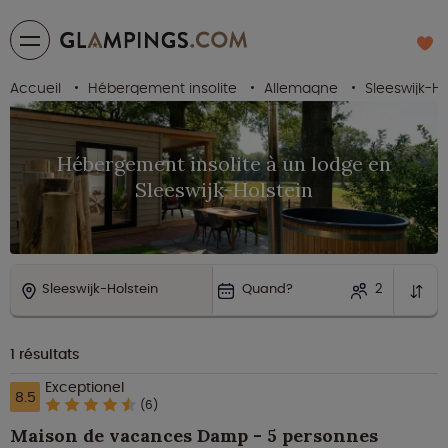
Accueil
Hébergement insolite
Allemagne
Sleeswijk-Ho
Hébergement insolite à un lodge en
Sleeswijk-Holstein
Sleeswijk-Holstein
Quand?
2
1
résultats
Exceptionel
8.5
(6)
Maison de vacances Damp - 5 personnes