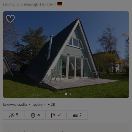
Damp à Sleeswijk-Holstein
lave-vaisselle
poêle
+ 28
5
2