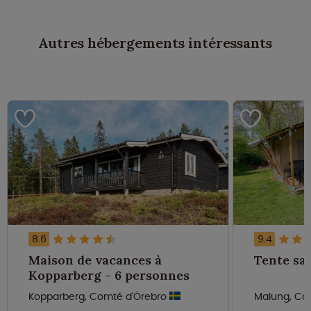
Autres hébergements intéressants
8.6
9.4
Maison de vacances à
Kopparberg - 6 personnes
Kopparberg, Comté d'Örebro
Malung, Co