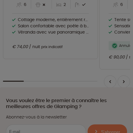
6
2
6
Cottage moderne, entièrement rénové
Tente supplém
Salon confortable avec poêle à bois
Sensation
Véranda avec vue panoramique sur la nature
Convient
Annulat
€ 74,00
nuit
prix indicatif
€ 90,00
n
Vous voulez être le premier à connaître les
meilleures offres de Glamping ?
Abonnez-vous à la newsletter
S'abonner