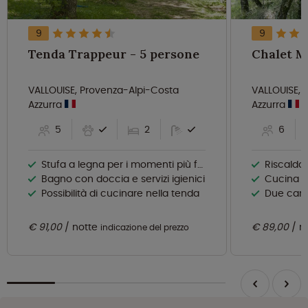
9
9
Tenda Trappeur - 5 persone
VALLOUISE, Provenza-Alpi-Costa
VALLOUISE, 
Azzurra
Azzurra
5
2
6
Stufa a legna per i momenti più freddi
Riscalda
Bagno con doccia e servizi igienici
Cucina c
Possibilità di cucinare nella tenda
Due came
€ 91,00
notte
€ 89,00
n
indicazione del prezzo