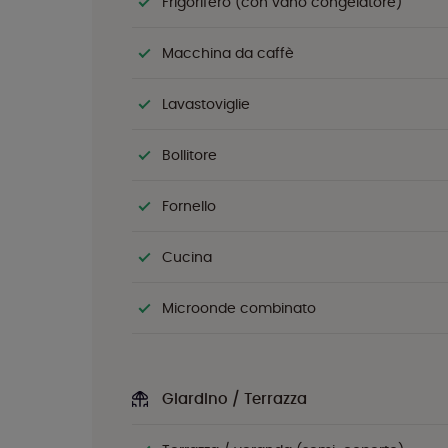
Frigorifero (con vano congelatore)
Macchina da caffè
Lavastoviglie
Bollitore
Fornello
Cucina
Microonde combinato
Giardino / Terrazza