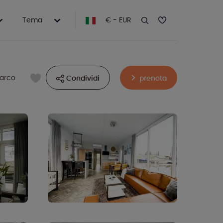
Tema
€ - EUR
parco
Condividi
prenota