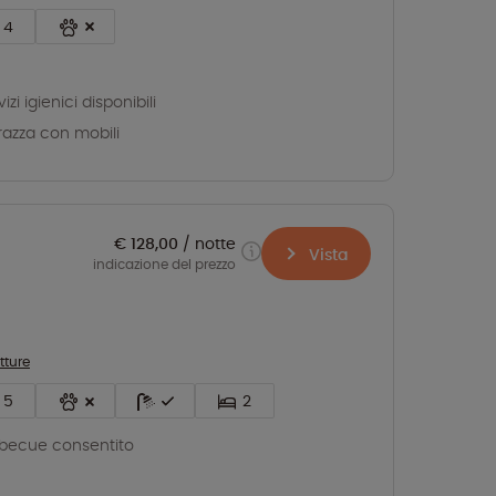
4
izi igienici disponibili
razza con mobili
€ 128,00
notte
Vista
indicazione del prezzo
tture
5
2
becue consentito