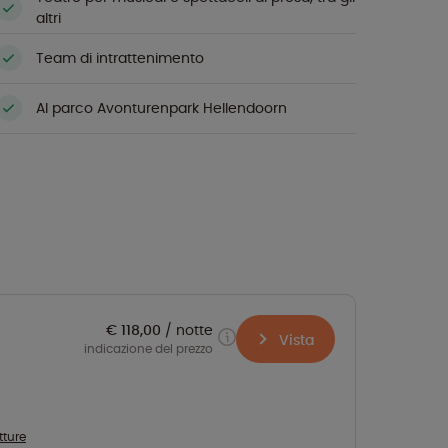
altri
Team di intrattenimento
Al parco Avonturenpark Hellendoorn
€ 118,00
notte
Vista
indicazione del prezzo
tture