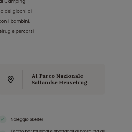
 al Camping
o dei giochi al
con i bambini.
elrug e percorsi
Al Parco Nazionale
Sallandse Heuvelrug
Noleggio Skelter
Teatro per musical e spettacoli di prosa, tra gli