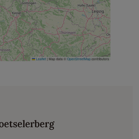
Leaflet
|
Map data ©
OpenStreetMap
contributors
oetselerberg