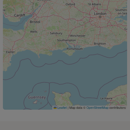
Leaflet
|
Map data ©
OpenStreetMap
contributors