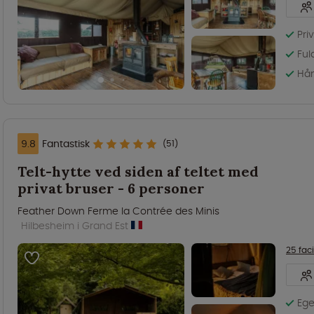
Pri
Ful
Hån
9.8
Fantastisk
(51)
Telt-hytte ved siden af teltet med
privat bruser - 6 personer
Feather Down Ferme la Contrée des Minis
Hilbesheim i Grand Est
25 faci
Ege