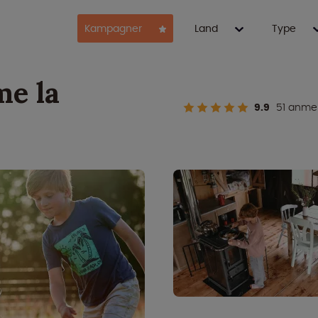
Kampagner
Land
Type
me la
9.9
51 anmel