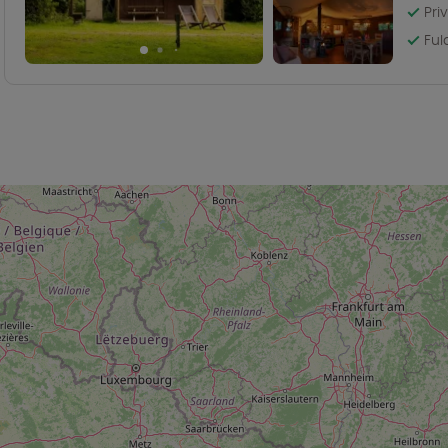
Pri
Ful