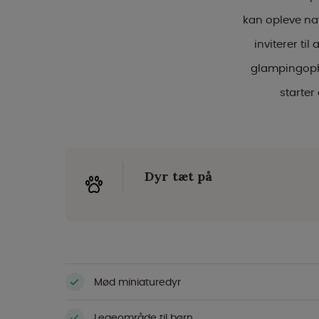
kan opleve na
inviterer ti
glampingopho
starter
Dyr tæt på
Mød miniaturedyr
Legeområde til børn