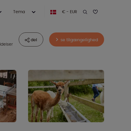
Tema
€ - EUR
del
se tilgængelighed
delser