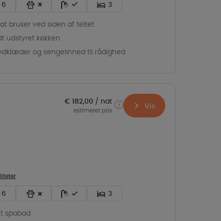
6
3
vat bruser ved siden af teltet
dt udstyret køkken
dklæder og sengelinned til rådighed
€ 182,00
nat
Vis
estimeret pris
liteter
6
3
t spabad