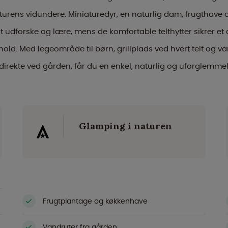
turens vidundere. Miniaturedyr, en naturlig dam, frugthave
l at udforske og lære, mens de komfortable telthytter sikrer e
ld. Med legeområde til børn, grillplads ved hvert telt og van
 direkte ved gården, får du en enkel, naturlig og uforglemmeli
Glamping i naturen
Frugtplantage og køkkenhave
Vandruter fra gården