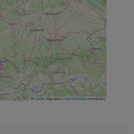
Leaflet
|
Map data ©
OpenStreetMap
contributors