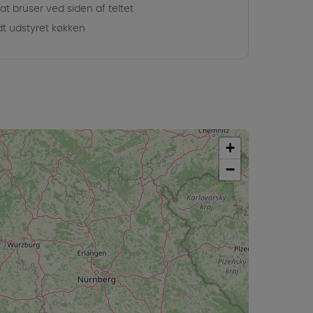
vat bruser ved siden af teltet
dt udstyret køkken
+
−