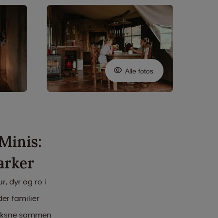
Alle fotos
Minis:
arker
, dyr og ro i
er familier
voksne sammen