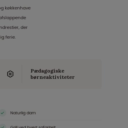
 og køkkenhave
t afslappende
drestier, der
g ferie.
Pædagogiske
børneaktiviteter
Naturlig dam
Grill ved hvert safaritelt