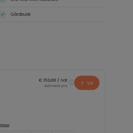
Gårdbutik
€ 153,00
nat
Vis
estimeret pris
liteter