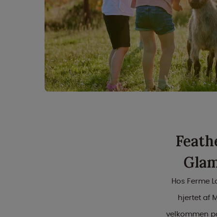
Feath
Glam
Hos Ferme La
hjertet af
velkommen på