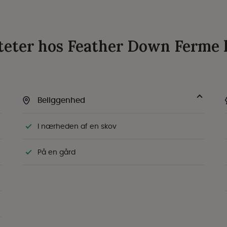
viteter hos Feather Down Ferme 
Beliggenhed
I nærheden af en skov
På en gård