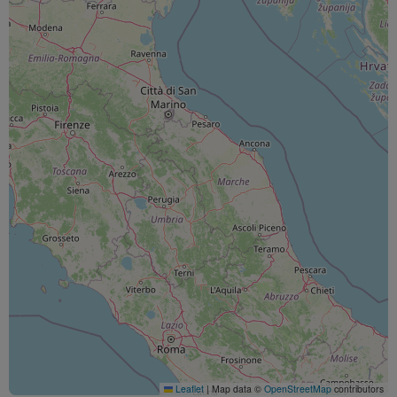
Leaflet
|
Map data ©
OpenStreetMap
contributors