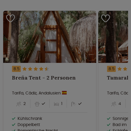
8.5
8.5
Breña Tent - 2 Personen
Tarifa, Cádiz, Andalusien
Tarifa, Cád
2
1
4
Kühlschrank
Sonnige 
Doppelbett
Bad im F
Romantische Nacht
Schlafen