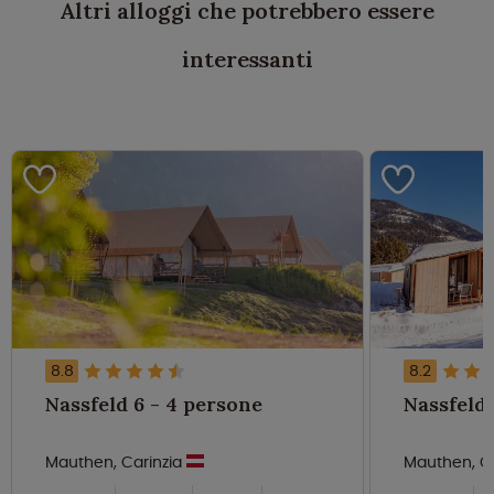
Altri alloggi che potrebbero essere
interessanti
8.8
8.2
Nassfeld 6 - 4 persone
Mauthen, Carinzia
Mauthen, C