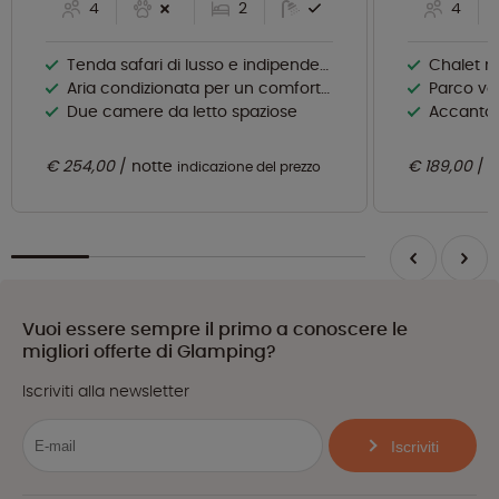
4
2
4
Tenda safari di lusso e indipendente
Chalet m
Aria condizionata per un comfort extra
Parco va
Due camere da letto spaziose
Accanto al
€ 254,00
notte
€ 189,00
n
indicazione del prezzo
Vuoi essere sempre il primo a conoscere le
migliori offerte di Glamping?
Iscriviti alla newsletter
Iscriviti