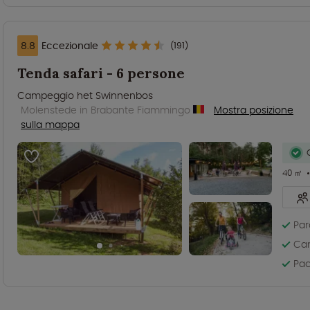
8.8
Eccezionale
(191)
Tenda safari - 6 persone
Campeggio het Swinnenbos
Molenstede in Brabante Fiammingo
Mostra posizione
sulla mappa
40 ㎡
Par
Cam
Pac