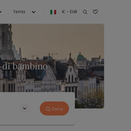
Tema
€ - EUR
 di bambino
Cerca