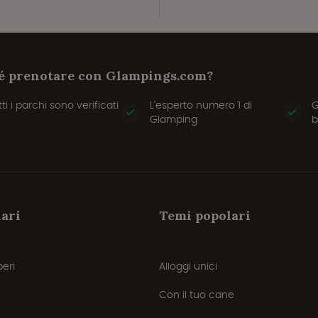
é prenotare con Glampings.com?
tti i parchi sono verificati
L'esperto numero 1 di
G
Glamping
b
lari
Temi popolari
beri
Alloggi unici
Con il tuo cane