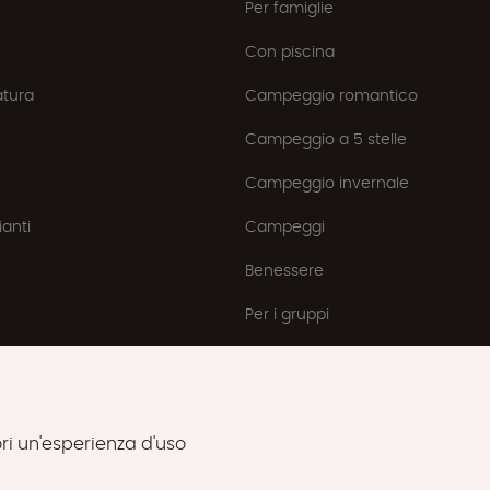
Per famiglie
Con piscina
atura
Campeggio romantico
Campeggio a 5 stelle
Campeggio invernale
anti
Campeggi
Benessere
Per i gruppi
tori un'esperienza d'uso
nformativa sulla privacy