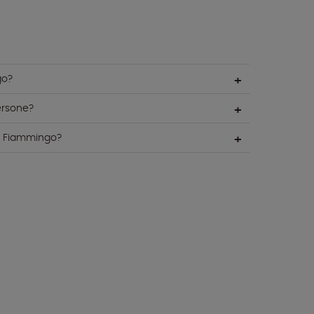
go?
ersone?
e Fiammingo?