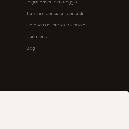
Registrazione dell'alloggio
Termini e condizioni generali
Garanzia del prezzo più basso
Ispirazione
Blog
22000 piace
17400 seguaci