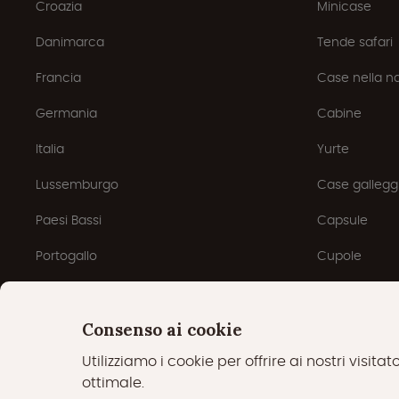
Croazia
Minicase
Danimarca
Tende safari
Francia
Case nella n
Germania
Cabine
Italia
Yurte
Lussemburgo
Case galleggi
Paesi Bassi
Capsule
Portogallo
Cupole
Consenso ai cookie
Utilizziamo i cookie per offrire ai nostri visita
© Glampings.com 2026
Cookies
I
ottimale.