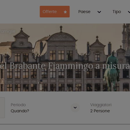
Offerte
Paese
Tipo
famiglie
el Brabante Fiammingo a misura
Periodo
Viaggiatori
Quando?
2
Persone