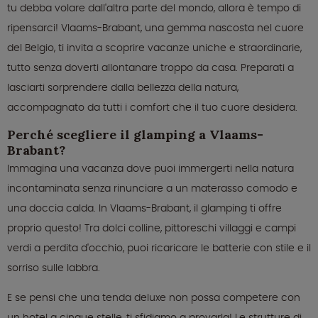
tu debba volare dall'altra parte del mondo, allora è tempo di
ripensarci! Vlaams-Brabant, una gemma nascosta nel cuore
del Belgio, ti invita a scoprire vacanze uniche e straordinarie,
tutto senza doverti allontanare troppo da casa. Preparati a
lasciarti sorprendere dalla bellezza della natura,
accompagnato da tutti i comfort che il tuo cuore desidera.
Perché scegliere il glamping a Vlaams-
Brabant?
Immagina una vacanza dove puoi immergerti nella natura
incontaminata senza rinunciare a un materasso comodo e
una doccia calda. In Vlaams-Brabant, il glamping ti offre
proprio questo! Tra dolci colline, pittoreschi villaggi e campi
verdi a perdita d'occhio, puoi ricaricare le batterie con stile e il
sorriso sulle labbra.
E se pensi che una tenda deluxe non possa competere con
un hotel a cinque stelle, ti sfidiamo a provarla! Le strutture di