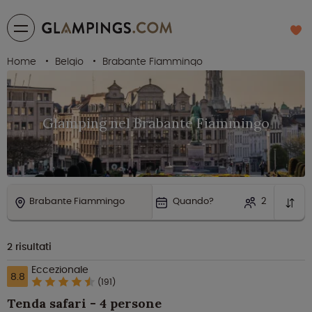
Home
Belgio
Brabante Fiammingo
Glamping nel Brabante Fiammingo
Brabante Fiammingo
Quando?
2
2
risultati
Eccezionale
8.8
(191)
Tenda safari - 4 persone