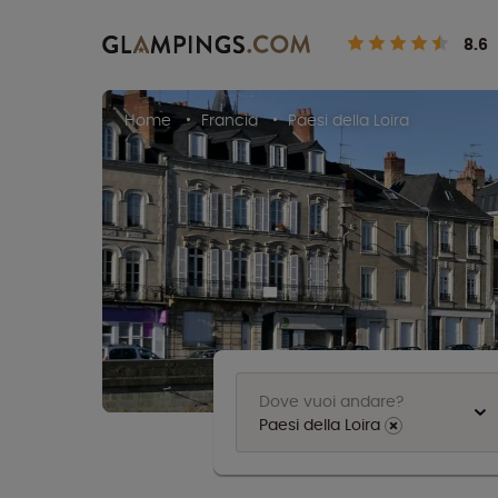
8.6
Home
Francia
Paesi della Loira
Dove vuoi andare?
Paesi della Loira
⨯