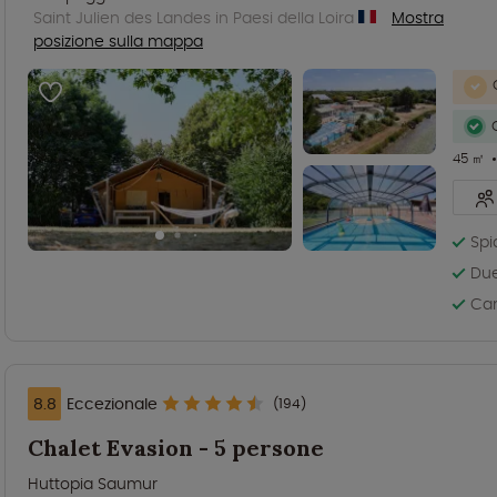
Saint Julien des Landes in Paesi della Loira
Mostra
posizione sulla mappa
45 ㎡
Spi
Due
Cam
8.8
Eccezionale
(194)
Chalet Evasion - 5 persone
Huttopia Saumur