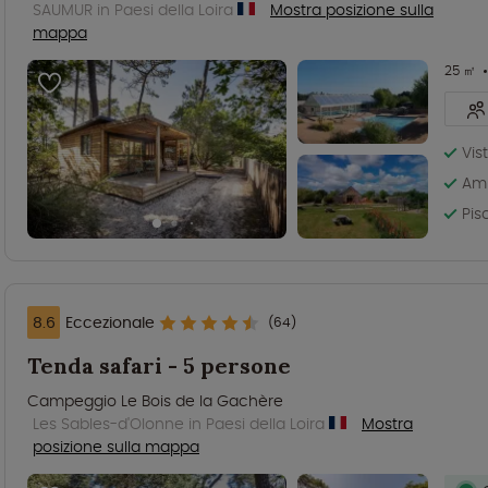
SAUMUR in Paesi della Loira
Mostra posizione sulla
mappa
25 ㎡
Vis
Amb
Pis
8.6
Eccezionale
(64)
Tenda safari - 5 persone
Campeggio Le Bois de la Gachère
Les Sables-d'Olonne in Paesi della Loira
Mostra
posizione sulla mappa