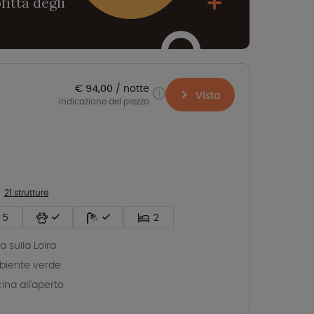
fitta degli
€ 94,00
notte
Vista
indicazione del prezzo
21 strutture
5
2
ta sulla Loira
iente verde
cina all'aperto