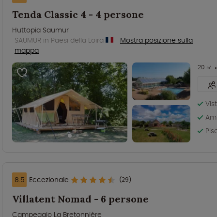
Tenda Classic 4 - 4 persone
Huttopia Saumur
SAUMUR in Paesi della Loira
Mostra posizione sulla
mappa
20 ㎡
Vis
Amb
Pis
8.5
Eccezionale
(29)
Villatent Nomad - 6 persone
Campeggio La Bretonnière