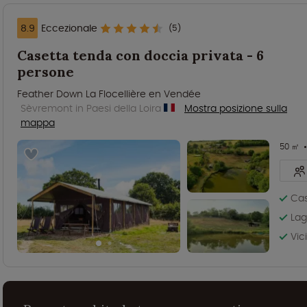
8.9
Eccezionale
(5)
Casetta tenda con doccia privata - 6
persone
Feather Down La Flocellière en Vendée
Sèvremont in Paesi della Loira
Mostra posizione sulla
mappa
50 ㎡
Cas
Lag
Vic