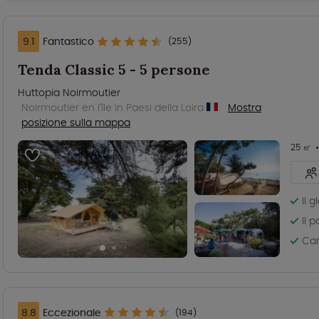
9.1
Fantastico
(255)
Tenda Classic 5 - 5 persone
Huttopia Noirmoutier
Noirmoutier en l'île in Paesi della Loira
Mostra
posizione sulla mappa
25 ㎡
Il 
Il 
Cam
8.8
Eccezionale
(194)