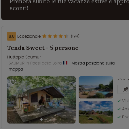
Prenota subito le tue vacanze estive e appro
sconti!
8.8
Eccezionale
(194)
Tenda Sweet - 5 persone
Huttopia Saumur
SAUMUR in Paesi della Loira
Mostra posizione sulla
mappa
25 ㎡
Vis
Amb
Pis