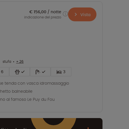
€ 156,00
notte
Vista
indicazione del prezzo
stufa
+ 26
6
3
e tenda con vasca idromassaggio
hetto balneabile
ino al famoso Le Puy du Fou