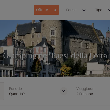
Offerte
Paese
Tipo
Glamping nei Paesi della Loira
Periodo
Viaggiatori
Quando?
2
Persone