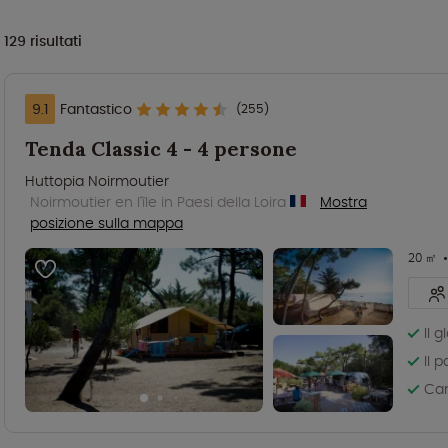
129
risultati
9.1
Fantastico
(255)
Tenda Classic 4 - 4 persone
Huttopia Noirmoutier
Noirmoutier en l'île in Paesi della Loira
Mostra
posizione sulla mappa
20 ㎡
Il 
Il 
Cam