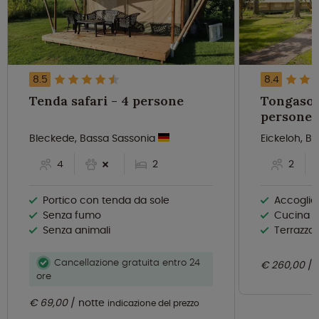
8.5
8.4
Tenda safari - 4 persone
Tongasoa
persone
Bleckede, Bassa Sassonia
Eickeloh, B
4
2
2
Portico con tenda da sole
Accoglien
Senza fumo
Cucina mod
Senza animali
Terrazza 
Cancellazione gratuita entro 24
€ 260,00
ore
€ 69,00
notte
indicazione del prezzo