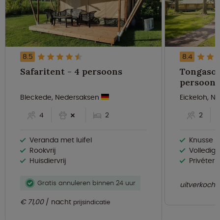
8.5
8.4
Safaritent - 4 persoons
Tongasoa
persoons
Bleckede, Nedersaksen
Eickeloh, 
4
2
2
Veranda met luifel
Knusse gla
Rookvrij
Volledig 
Huisdiervrij
Privéterr
Gratis annuleren binnen 24 uur
uitverkocht
€ 71,00
nacht
prijsindicatie