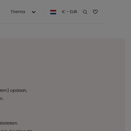
Thema
€ - EUR
aten) opslaan,
n.
istieken.