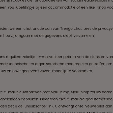
es zijn cookies die functionaliteiten van socialmediawebsites m
 een YouTubefilmpje bij een accommodatie of een 'like'-knop vo
eden we een chatfunctie aan van Trengo chat. Lees de privacyv
n hoe zij omgaan met de gegevens die zij verzamelen.
ns reguliere zakelijke e-mailverkeer gebruik van de diensten van
sende technische en organisatorische maatregelen getroffen om m
n uw en onze gegevens zoveel mogelijk te voorkomen.
nze e-mail nieuwsbrieven met MailChimp. MailChimp zal uw naam
 doeleinden gebruiken. Onderaan elke e-mail die geautomatisee
nden ziet u de ‘unsubscribe’ link. U ontvangt onze nieuwsbrief dan