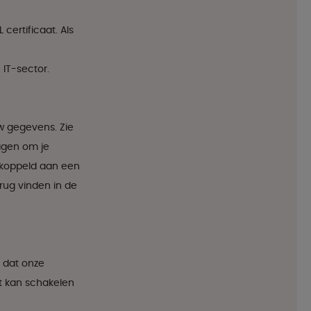
certificaat. Als
IT-sector.
uw gegevens. Zie
agen om je
ekoppeld aan een
erug vinden in de
n dat onze
it kan schakelen