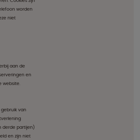
en. Cookies zijn
telefoon worden
eze niet
erbij aan de
eserveringen en
e website.
 gebruik van
tverlening
 derde partijen)
d en zijn niet