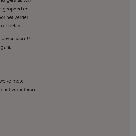
kt gebruik van
en geopend en
or het verder
 te delen.
e bevestigen. U
s.nl,
 welke mate
r het verbeteren