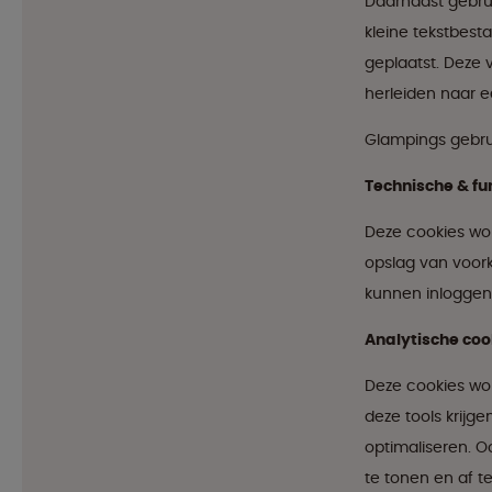
Daarnaast gebrui
kleine tekstbest
geplaatst. Deze 
herleiden naar e
Glampings gebru
Technische & fu
Deze cookies wor
opslag van voork
kunnen inloggen.
Analytische coo
Deze cookies wor
deze tools krijg
optimaliseren. O
te tonen en af t