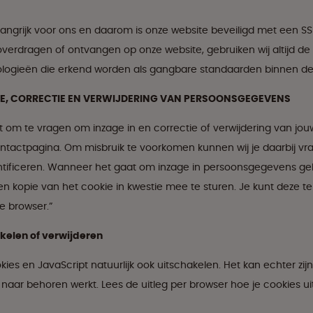
langrijk voor ons en daarom is onze website beveiligd met een SSL 
overdragen of ontvangen op onze website, gebruiken wij altijd de
logieën die erkend worden als gangbare standaarden binnen de 
GE, CORRECTIE EN VERWIJDERING VAN PERSOONSGEGEVENS
t om te vragen om inzage in en correctie of verwijdering van jo
ntactpagina. Om misbruik te voorkomen kunnen wij je daarbij vr
ntificeren. Wanneer het gaat om inzage in persoonsgegevens g
een kopie van het cookie in kwestie mee te sturen. Je kunt deze t
je browser.”
kelen of verwijderen
kies en JavaScript natuurlijk ook uitschakelen. Het kan echter zij
 naar behoren werkt. Lees de uitleg per browser hoe je cookies u