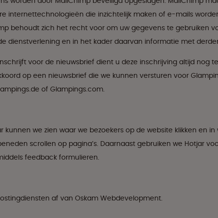
s worden door MailChimp beveiligd opgeslagen. MailChimp maa
e internettechnologieën die inzichtelijk maken of e-mails word
imp behoudt zich het recht voor om uw gegevens te gebruiken vo
e dienstverlening en in het kader daarvan informatie met derden
schrijft voor de nieuwsbrief dient u deze inschrijving altijd nog t
koord op een nieuwsbrief die we kunnen versturen voor Glamping
lampings.de of Glampings.com.
ar kunnen we zien waar we bezoekers op de website klikken en in
eneden scrollen op pagina’s. Daarnaast gebruiken we Hotjar voo
middels feedback formulieren.
ostingdiensten af van Oskam Webdevelopment.