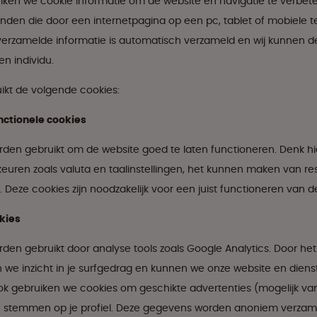
ken we cookie informatie om de website en navigatie te verbeter
anden die door een internetpagina op een pc, tablet of mobiele 
verzamelde informatie is automatisch verzameld en wij kunnen d
en individu.
ikt de volgende cookies:
nctionele cookies
den gebruikt om de website goed te laten functioneren. Denk hi
euren zoals valuta en taalinstellingen, het kunnen maken van r
 Deze cookies zijn noodzakelijk voor een juist functioneren van d
kies
den gebruikt door analyse tools zoals Google Analytics. Door het
en we inzicht in je surfgedrag en kunnen we onze website en diens
ok gebruiken we cookies om geschikte advertenties (mogelijk van
e stemmen op je profiel. Deze gegevens worden anoniem verzamel