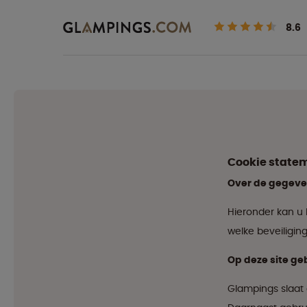
8.6
Cookie state
Over de gegev
Hieronder kan u 
welke beveiliging
Op deze site ge
Glampings slaat 