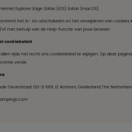
nternet Explorer Edge Safari (iOS) Safari (macOS)
omtrent het in- en uitschakelen en het verwijderen van cookies k
n/of met behulp van de Help-functie van jouw browser.
het cookiebeleid
allen tijde het recht ons cookiebeleid te wijzigen. Op deze pagina
ecente versie.
ns
de Oeverstraat 120-6 6811 JZ Arnhem, Gelderland The Netherlan
glampings.com