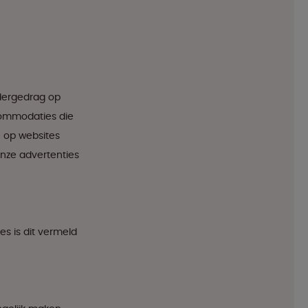
adergedrag op
commodaties die
e op websites
onze advertenties
s is dit vermeld