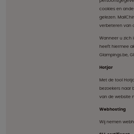
persoonsgegeven
cookies en ander
gelezen. MailCh
verbeteren van d
Wanneer u zich in
heeft hiermee ak
Glampings.be, G
Hotjar
Met de tool Hotj
bezoekers naar b
van de website 
Webhosting
Wij nemen webh