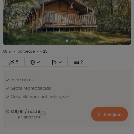
50 ㎡
barbecue
+ 25
5
2
In de natuur
Grote recreatieplas
Geschikt voor het hele gezin
€ 149,00
nacht
Bekijken
prijsindicatie