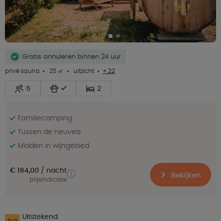
Gratis annuleren binnen 24 uur
privé sauna
25 ㎡
uitzicht
+ 22
6
2
Familiecamping
Tussen de heuvels
Midden in wijngebied
€ 184,00
nacht
Bekijken
prijsindicatie
Uitstekend