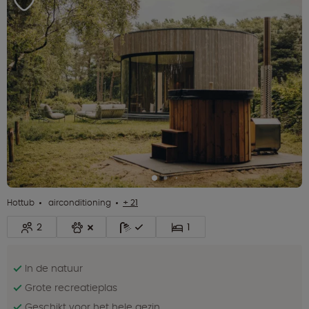
Hottub
airconditioning
+ 21
2
1
In de natuur
Grote recreatieplas
Geschikt voor het hele gezin