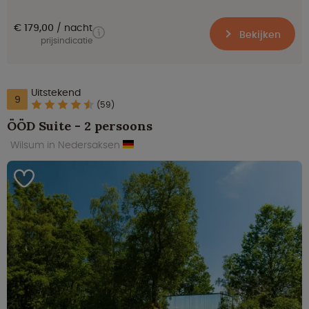
€ 179,00
nacht
Bekijken
prijsindicatie
Uitstekend
9
(59)
ÖÖD Suite - 2 persoons
Wilsum in Nedersaksen