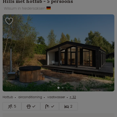
Hills met hottub - 5 persoons
Wilsum in Nedersaksen
Hottub
airconditioning
vaatwasser
+ 32
5
2