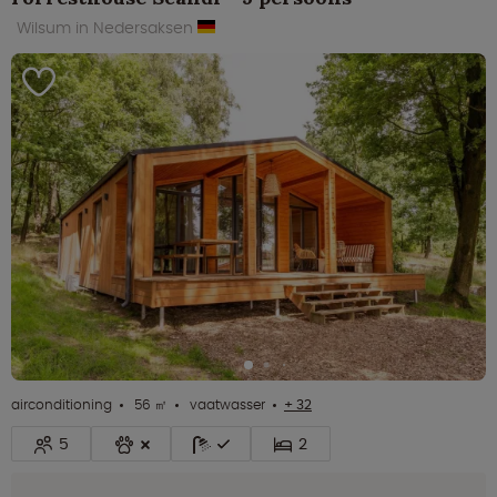
Wilsum in Nedersaksen
airconditioning
56 ㎡
vaatwasser
+ 32
5
2