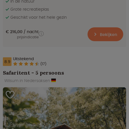
In de natuur
Grote recreatieplas
Geschikt voor het hele gezin
€ 216,00
nacht
Bekijken
prijsindicatie
Uitstekend
8.9
(17)
Safaritent - 5 persoons
Wilsum in Nedersaksen