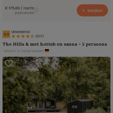
€ 175,00
nacht
Bekijken
prijsindicatie
Uitstekend
8.8
(1517)
The Hills & met hottub en sauna - 5 persoons
Wilsum in Nedersaksen