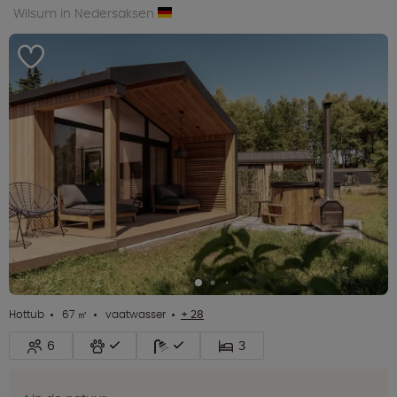
Wilsum in Nedersaksen
Hottub
67 ㎡
vaatwasser
+ 28
6
3