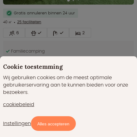
Gratis annuleren binnen 24 uur
40 ㎡
25 faciliteiten
6
2
Familiecamping
Tussen de heuvels
Cookie toestemming
Midden in wijngebied
Wij gebruiken cookies om de meest optimale
€ 210,00
nacht
gebruikerservaring aan te kunnen bieden voor onze
Bekijken
prijsindicatie
bezoekers.
cookiebeleid
Uitstekend
8.1
(127)
Instellingen
Kaart
Filters
Alles accepteren
Safaritent - 6 persoons
Bockenau in Rijnland-Palts