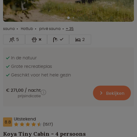
sauna
Hottub
privé sauna
+ 35
5
2
In de natuur
Grote recreatieplas
Geschikt voor het hele gezin
€ 271,00
nacht
Bekijken
prijsindicatie
Uitstekend
8.8
(1517)
Koya Tiny Cabin - 4 persoons