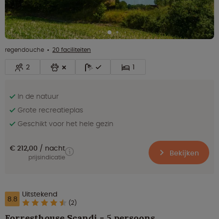
regendouche
20 faciliteiten
2
1
In de natuur
Grote recreatieplas
Geschikt voor het hele gezin
€ 212,00
nacht
Bekijken
prijsindicatie
Uitstekend
8.8
(2)
Forresthouse Scandi - 5 persoons