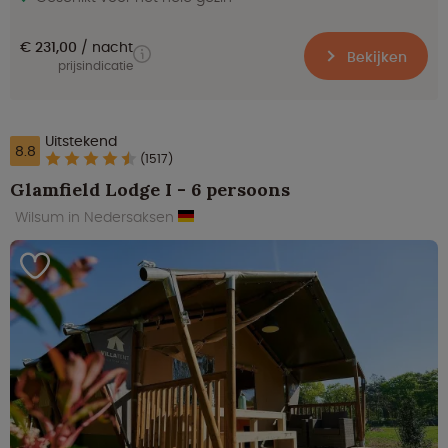
€ 231,00
nacht
Bekijken
prijsindicatie
Uitstekend
8.8
(1517)
Glamfield Lodge I - 6 persoons
Wilsum in Nedersaksen