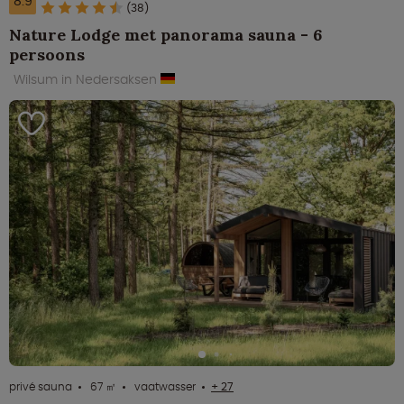
8.9
(38)
Nature Lodge met panorama sauna - 6
persoons
Wilsum in Nedersaksen
privé sauna
67 ㎡
vaatwasser
+ 27