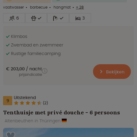
vaatwasser
barbecue
hangmat
+ 28
6
3
Klimbos
Zwembad en zwemmeer
Rustige familiecamping
€ 203,00
nacht
Bekijken
prijsindicatie
Uitstekend
9
(2)
Tenthuisje met privé douche - 6 persoons
Altenbeuthen in Thüringen