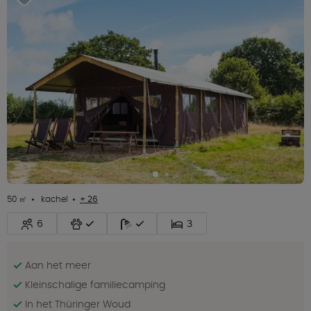
50 ㎡
kachel
+ 26
6
3
Aan het meer
Kleinschalige familiecamping
In het Thüringer Woud