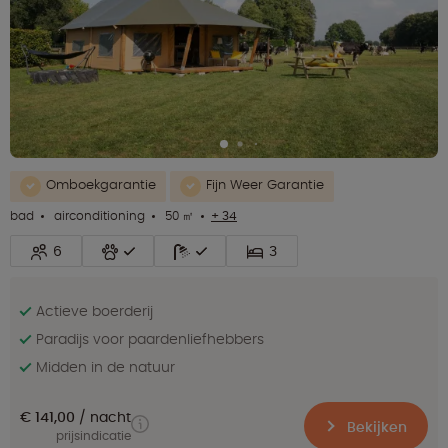
Omboekgarantie
Fijn Weer Garantie
bad
airconditioning
50 ㎡
+ 34
6
3
Actieve boerderij
Paradijs voor paardenliefhebbers
Midden in de natuur
€ 141,00
nacht
Bekijken
prijsindicatie