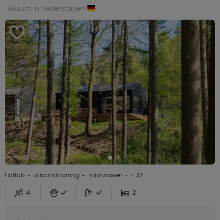
Wilsum in Nedersaksen
Hottub
airconditioning
vaatwasser
+ 32
4
2