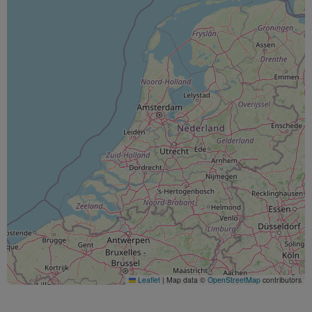
Leaflet
|
Map data ©
OpenStreetMap
contributors