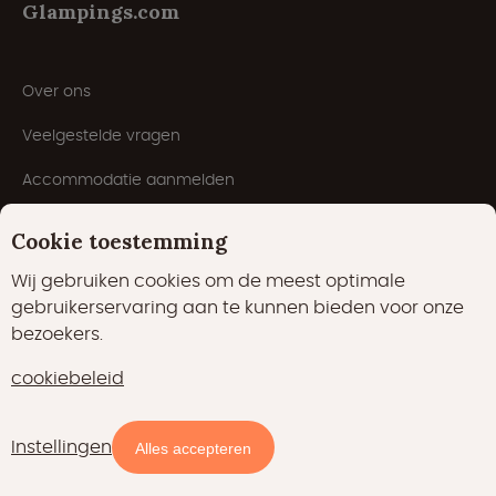
Glampings.com
Over ons
Veelgestelde vragen
Accommodatie aanmelden
Algemene Voorwaarden
Cookie toestemming
Laagsteprijsgarantie
Wij gebruiken cookies om de meest optimale
gebruikerservaring aan te kunnen bieden voor onze
Inspiratie
bezoekers.
Blog
cookiebeleid
Instellingen
Alles accepteren