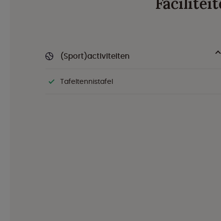
Facilitei
(Sport)activiteiten
Tafeltennistafel