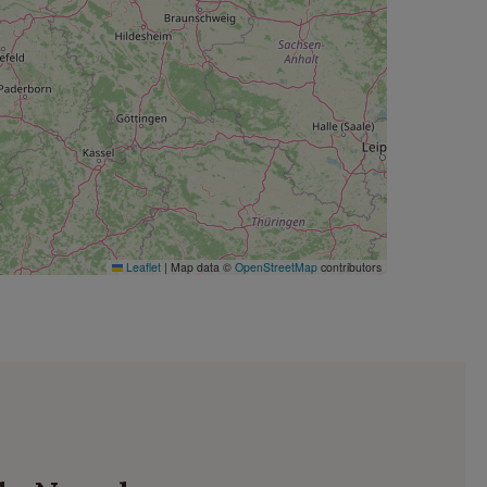
Leaflet
|
Map data ©
OpenStreetMap
contributors