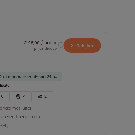
€ 98,00
nacht
Bekijken
prijsindicatie
Gratis annuleren binnen 24 uur
liteiten
6
2
anda met luifel
sdieren toegestaan
kvrij