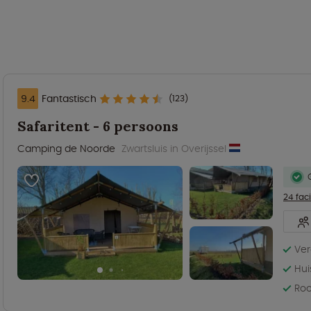
9.4
Fantastisch
(123)
Safaritent - 6 persoons
Camping de Noorde
Zwartsluis in Overijssel
24 faci
Ver
Hui
Roo