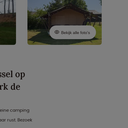
Bekijk alle foto's
ssel op
rk de
kleine camping
aar rust. Bezoek