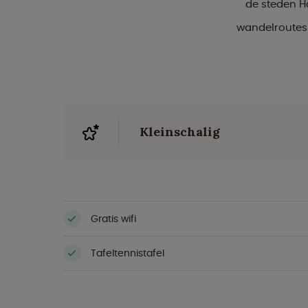
de steden Has
wandelroutes 
Kleinschalig
Gratis wifi
Tafeltennistafel