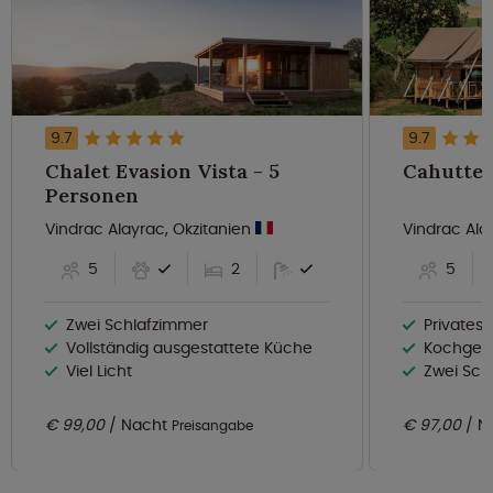
9.7
9.7
Chalet Evasion Vista - 5
Personen
Vindrac Alayrac, Okzitanien
Vindrac Ala
5
2
5
Zwei Schlafzimmer
Privates
Vollständig ausgestattete Küche
Kochgele
Viel Licht
Zwei Sch
€ 99,00
Nacht
€ 97,00
N
Preisangabe