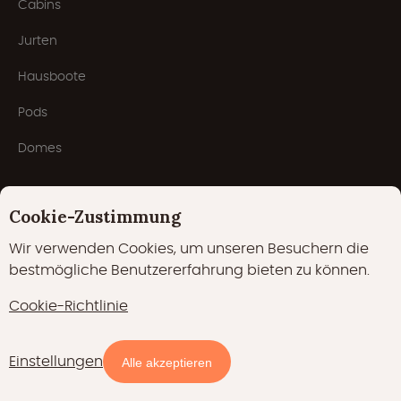
Cabins
Jurten
Hausboote
Pods
Domes
Beliebte Themen
Cookie-Zustimmung
Wir verwenden Cookies, um unseren Besuchern die
Außergewöhnliche übernachtung
bestmögliche Benutzererfahrung bieten zu können.
mit Hund
Cookie-Richtlinie
Glamping mit Kindern
Einstellungen
Verfügbarkeit und Preise
Alle akzeptieren
Mit Schwimmbad
Romantisches Glamping