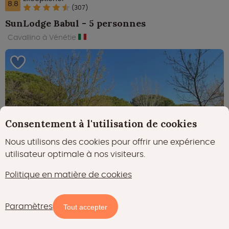
8.8
(307)
SunLodge Babul - 5 personnes
Cavallino à Vénétie
Consentement à l'utilisation de cookies
Nous utilisons des cookies pour offrir une expérience
utilisateur optimale à nos visiteurs.
Politique en matière de cookies
Paramètres
Carte
Filtres
Tout accepter
climatisation
34 ㎡
lave-vaisselle
+ 25