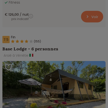
Fitness
€ 126,00
nuit
Voir
prix indicatif
Fin
7.5
(155)
Base Lodge - 6 personnes
Arsiè à Vénétie