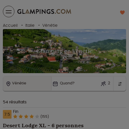
Accueil
Italie
Vénétie
Glamping en Vénétie
Vénétie
Quand?
2
54
résultats
Fin
7.5
(155)
Desert Lodge XL - 6 personnes