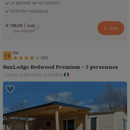
Le paradis de la natation
Activités nautiques
€ 138,00
nuit
Voir
prix indicatif
Fin
7.9
(311)
SunLodge Redwood Premium - 5 personnes
Cisano di Bardolino à Vénétie