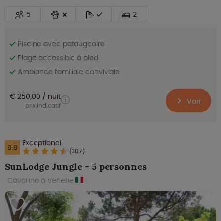
5
2
Piscine avec pataugeoire
Plage accessible à pied
Ambiance familiale conviviale
€ 250,00
nuit
Voir
prix indicatif
Exceptionel
8.8
(307)
SunLodge Jungle - 5 personnes
Cavallino à Vénétie