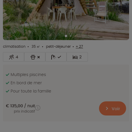
climatisation
35 ㎡
petit-déjeuner
+ 27
4
2
Multiples piscines
En bord de mer
Pour toute la famille
€ 135,00
nuit
Voir
prix indicatif