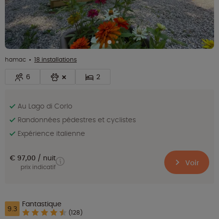
hamac
18 installations
6
2
Au Lago di Corlo
Randonnées pédestres et cyclistes
Expérience italienne
€ 97,00
nuit
Voir
prix indicatif
Fantastique
9.3
(128)