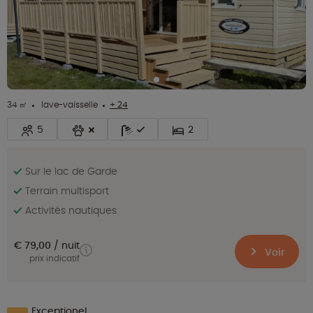
34 ㎡
lave-vaisselle
+ 24
5
2
Sur le lac de Garde
Terrain multisport
Activités nautiques
€ 79,00
nuit
Voir
prix indicatif
Exceptionel