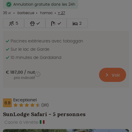
Annulation gratuite dans les 24h
35 ㎡
barbecue
hamac
+ 27
5
2
Piscines extérieures avec toboggan
Sur le lac de Garde
10 minutes de Gardaland
€ 187,00
nuit
Voir
prix indicatif
Exceptionel
8.8
(311)
SunLodge Safari - 5 personnes
Caorle à Vénétie