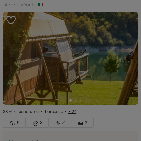
Arsiè à Vénétie
38 ㎡
panorama
barbecue
+ 24
6
2