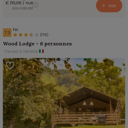
€ 115,00
nuit
Voir
prix indicatif
Fin
7.3
(176)
Wood Lodge - 6 personnes
Treviso à Vénétie