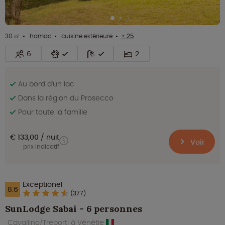
30 ㎡
hamac
cuisine extérieure
+ 25
6
2
Au bord d'un lac
Dans la région du Prosecco
Pour toute la famille
€ 133,00
nuit
Voir
prix indicatif
Exceptionel
8.6
(377)
SunLodge Sabai - 6 personnes
Cavallino/Treporti à Vénétie