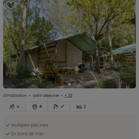
climatisation
petit-déjeuner
+ 33
4
2
Multiples piscines
En bord de mer