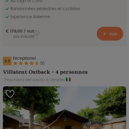
Au Lago di Corlo
Randonnées pédestres et cyclistes
Expérience italienne
€ 179,00
nuit
Voir
prix indicatif
Exceptionel
8.6
(1)
Villatent Outback - 4 personnes
Peschiera del Garda à Vénétie