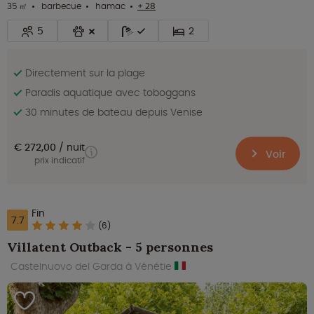
35 ㎡
barbecue
hamac
+ 28
5
2
Directement sur la plage
Paradis aquatique avec toboggans
30 minutes de bateau depuis Venise
€ 272,00
nuit
Voir
prix indicatif
Fin
7.7
(6)
Villatent Outback - 5 personnes
Castelnuovo del Garda à Vénétie