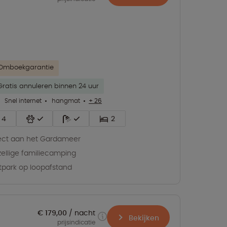
Omboekgarantie
Gratis annuleren binnen 24 uur
Snel internet
hangmat
+ 26
4
2
ect aan het Gardameer
ellige familiecamping
tpark op loopafstand
€ 179,00
nacht
Bekijken
prijsindicatie