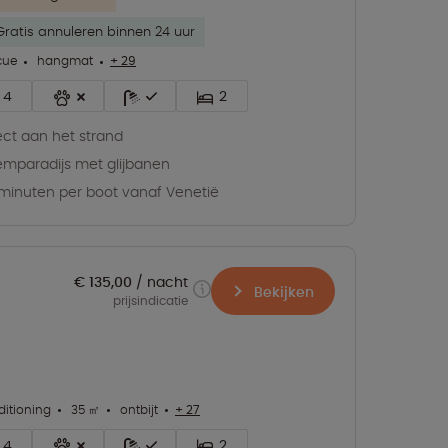
Gratis annuleren binnen 24 uur
cue
hangmat
+ 29
4
2
ect aan het strand
mparadijs met glijbanen
minuten per boot vanaf Venetië
€ 135,00
nacht
Bekijken
prijsindicatie
ditioning
35 ㎡
ontbijt
+ 27
4
2