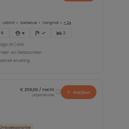
uitzicht
barbecue
hangmat
+ 24
6
2
 Lago di Corlo
del- en fietstochten
liaanse ervaring
€ 259,00
nacht
Bekijken
prijsindicatie
Omboekgarantie