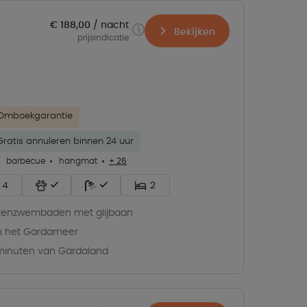
€ 188,00
nacht
Bekijken
prijsindicatie
Omboekgarantie
Gratis annuleren binnen 24 uur
barbecue
hangmat
+ 26
4
2
tenzwembaden met glijbaan
n het Gardameer
minuten van Gardaland