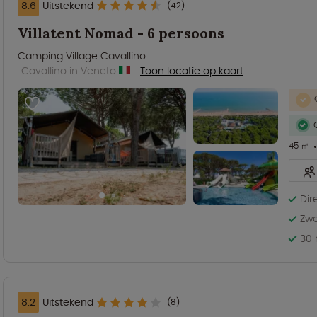
8.6
Uitstekend
(42)
Villatent Nomad - 6 persoons
Camping Village Cavallino
Cavallino in Veneto
Toon locatie op kaart
45 ㎡
Dir
Zwe
30 
8.2
Uitstekend
(8)