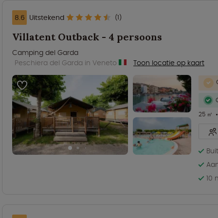
8.6
Uitstekend
(1)
Villatent Outback - 4 persoons
Camping del Garda
Peschiera del Garda in Veneto
Toon locatie op kaart
25 ㎡
Bui
Aa
10 