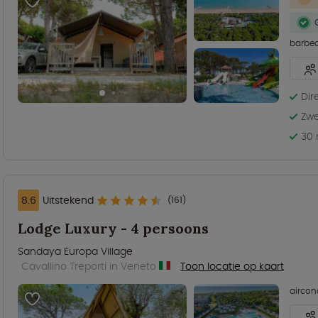
barbe
Dir
Zwe
30 
8.6
Uitstekend
(161)
Lodge Luxury - 4 persoons
Sandaya Europa Village
Cavallino Treporti in Veneto
Toon locatie op kaart
aircon