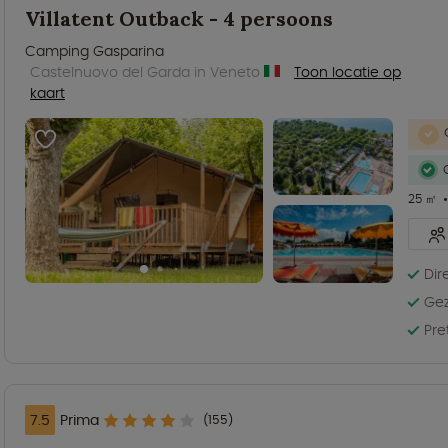
Villatent Outback - 4 persoons
Camping Gasparina
Castelnuovo del Garda in Veneto
Toon locatie op
kaart
25 ㎡
Dir
Gez
Pre
7.5
Prima
(155)