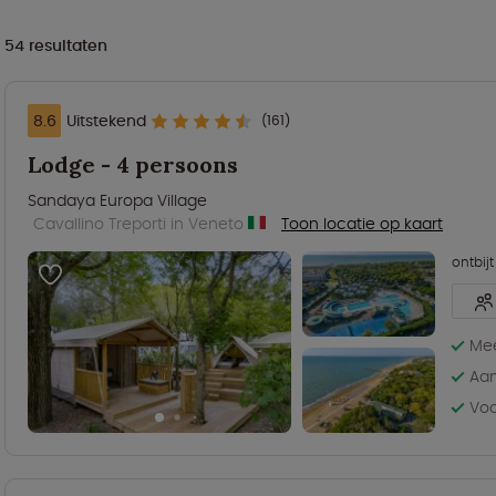
54
resultaten
8.6
Uitstekend
(161)
Lodge - 4 persoons
Sandaya Europa Village
Cavallino Treporti in Veneto
Toon locatie op kaart
ontbijt
Me
Aan
Voo