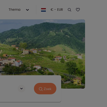
Thema
€ - EUR
Zoek