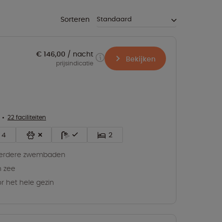
Sorteren
€ 146,00
nacht
Bekijken
prijsindicatie
22 faciliteiten
4
2
erdere zwembaden
 zee
r het hele gezin