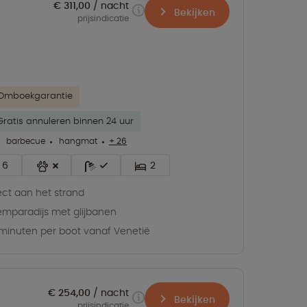
€ 311,00
nacht
Bekijken
prijsindicatie
Omboekgarantie
Gratis annuleren binnen 24 uur
barbecue
hangmat
+ 26
6
2
ect aan het strand
mparadijs met glijbanen
minuten per boot vanaf Venetië
€ 254,00
nacht
Bekijken
prijsindicatie