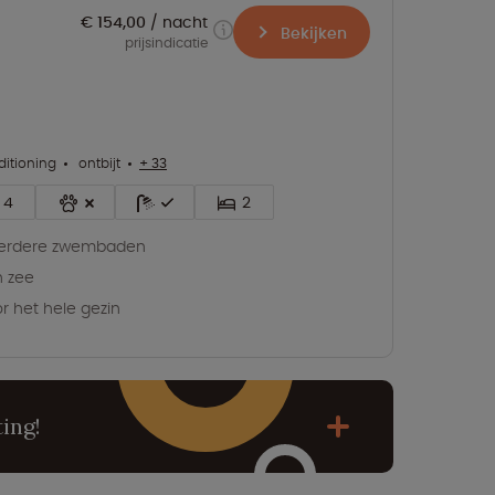
€ 154,00
nacht
Bekijken
prijsindicatie
ditioning
ontbijt
+ 33
4
2
erdere zwembaden
 zee
r het hele gezin
ing!