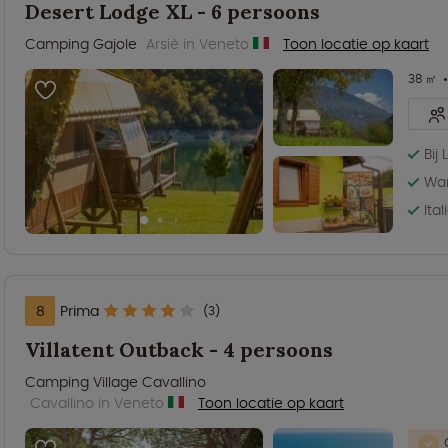
Desert Lodge XL - 6 persoons
Camping Gajole
Arsiè in Veneto
Toon locatie op kaart
38 ㎡
Bij
Wan
Ita
8
Prima
(3)
Villatent Outback - 4 persoons
Camping Village Cavallino
Cavallino in Veneto
Toon locatie op kaart