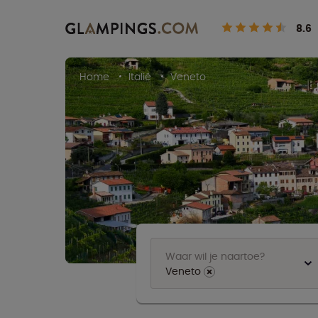
8.6
Home
Italië
Veneto
Waar wil je naartoe?
Veneto
⨯