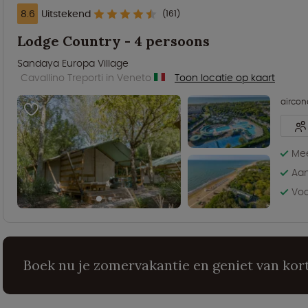
8.6
Uitstekend
(161)
Lodge Country - 4 persoons
Sandaya Europa Village
Cavallino Treporti in Veneto
Toon locatie op kaart
aircon
Me
Aan
Voo
Boek nu je zomervakantie en geniet van kort