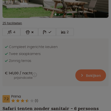
25 faciliteiten
4
2
Compleet ingerichte keuken
Twee slaapkamers
Zonnig terras
€ 141,00
nacht
Bekijken
prijsindicatie
Prima
7.2
(1)
Safari tenten zonder sanitair - 6 persoons