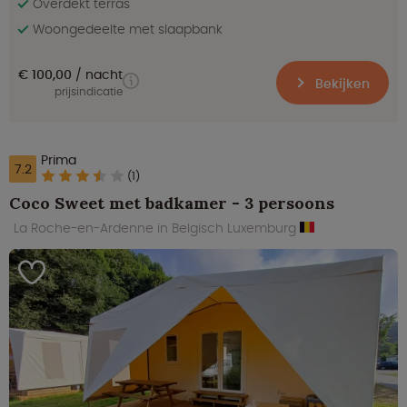
Overdekt terras
Woongedeelte met slaapbank
€ 100,00
nacht
Bekijken
prijsindicatie
Prima
7.2
(1)
Coco Sweet met badkamer - 3 persoons
La Roche-en-Ardenne in Belgisch Luxemburg