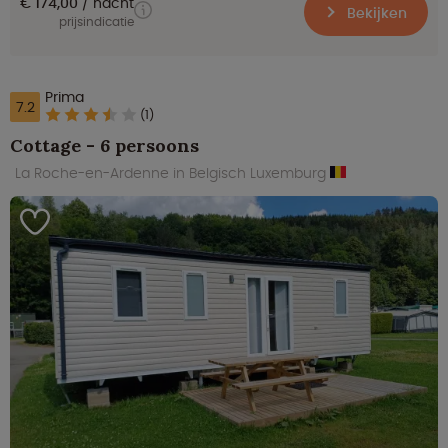
€ 174,00
nacht
Bekijken
prijsindicatie
Prima
7.2
(1)
Cottage - 6 persoons
La Roche-en-Ardenne in Belgisch Luxemburg